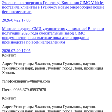
Экологичная энергия в Гуанчжоу! Компания CIMC Vehicles
поставила клиентам в Гуанчжоу новые энергосберегающие
бетоносмесители
2026-07-22 17:05
Многие ведущие СМИ уделяют этому внимание! В первом
полугодии 2026 года смесительный завод CIMC
продемонстрировал высокие показатели продаж и
производства по всем направлениям
2026-07-20 17:05
Контакт
Адрес:
Угол улицы Чжанхэн, улица Гуаньлинь, научно-
технический парк, район Луолонг, город Лоян, провинция
Хэнань
телефон:
inquiry@lingyu.com
Почта:
0086-379-65937678
Контакт
Адрес:Угол улицы Чжанхэн, улица Гуаньлинь, научно-
технический парк, район Луолонг, город Лоян, провинция