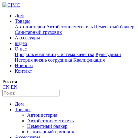
Дом
Товары
Автоцистерна
Автобетоносмеситель
Цементный балкер
Санитарный грузовик
Аксессуары
видео
О нас
Профиль компании
Система качества
Культурный
История
жизнь сотрудника
Квалификация
Новости
Контакт
Россия
CN
EN
Дом
Товары
Автоцистерна
Автобетоносмеситель
Цементный балкер
Санитарный грузовик
Аксессуары