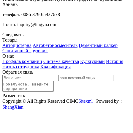
Хэнань
телефон: 0086-379-65937678
Почта: inquiry@lingyu.com
Следовать
Товары
Автоцистерна
Автобетоносмеситель
Цементный балкер
Санитарный грузовик
О нас
Профиль компании
Система качества
Культурный
История
жизнь сотрудника
Квалификация
Обратная связь
Разместить
Copyright © All Rights Reserved CIMC
Sitexml
Powered by：
ShangXian