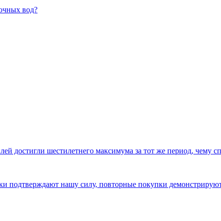
очных вод?
ей достигли шестилетнего максимума за тот же период, чему с
авки подтверждают нашу силу, повторные покупки демонстриру