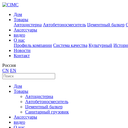
Дом
Товары
Автоцистерна
Автобетоносмеситель
Цементный балкер
Аксессуары
видео
О нас
Профиль компании
Система качества
Культурный
Истори
Новости
Контакт
Россия
CN
EN
Дом
Товары
Автоцистерна
Автобетоносмеситель
Цементный балкер
Санитарный грузовик
Аксессуары
видео
О нас