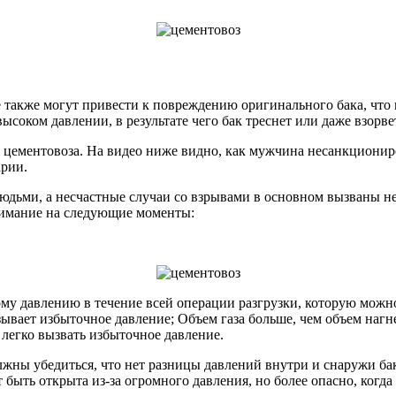
 также могут привести к повреждению оригинального бака, чт
соком давлении, в результате чего бак треснет или даже взорве
у цементовоза. На видео ниже видно, как мужчина несанкциони
арии.
 людьми, а несчастные случаи со взрывами в основном вызваны 
нимание на следующие моменты:
у давлению в течение всей операции разгрузки, которую можно 
зывает избыточное давление; Объем газа больше, чем объем нагн
 легко вызвать избыточное давление.
жны убедиться, что нет разницы давлений внутри и снаружи бака
 быть открыта из-за огромного давления, но более опасно, когд