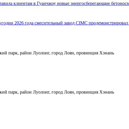
ставила клиентам в Гуанчжоу новые энергосберегающие бетонос
одии 2026 года смесительный завод CIMC продемонстрировал в
кий парк, район Луолонг, город Лоян, провинция Хэнань
кий парк, район Луолонг, город Лоян, провинция Хэнань