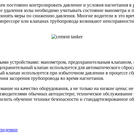
ен постоянно контролировать давление и условия нагнетания в р
се удаления золы необходимо учитывать состояние манометра и 
инять меры по снижению давления. Многие водители в это время
омпрессоре или клапанах трубопровода возникают неисправности
ми устройствами: манометром, предохранительным клапаном, п
дохранительный клапан используется для автоматического сброс
ый клапан используется при избыточном давлении в процессе сб
ния засорения трубопровода во время нагнетания.
ние на качество оборудования, а не только на низкие цены; не
изводителями обычных автоцистерн; техническое обслуживание
усилить обучение технике безопасности и стандартизированное о
эпидемии