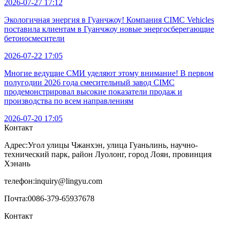
2026-07-27 17:12
Экологичная энергия в Гуанчжоу! Компания CIMC Vehicles
поставила клиентам в Гуанчжоу новые энергосберегающие
бетоносмесители
2026-07-22 17:05
Многие ведущие СМИ уделяют этому внимание! В первом
полугодии 2026 года смесительный завод CIMC
продемонстрировал высокие показатели продаж и
производства по всем направлениям
2026-07-20 17:05
Контакт
Адрес:
Угол улицы Чжанхэн, улица Гуаньлинь, научно-
технический парк, район Луолонг, город Лоян, провинция
Хэнань
телефон:
inquiry@lingyu.com
Почта:
0086-379-65937678
Контакт