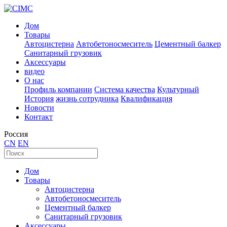
Дом
Товары
Автоцистерна
Автобетоносмеситель
Цементный балкер
Санитарный грузовик
Аксессуары
видео
О нас
Профиль компании
Система качества
Культурный
История
жизнь сотрудника
Квалификация
Новости
Контакт
Россия
CN
EN
Дом
Товары
Автоцистерна
Автобетоносмеситель
Цементный балкер
Санитарный грузовик
Аксессуары