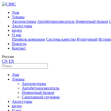
Дом
Товары
Автоцистерна
Автобетоносмеситель
Цементный балкер
Аксессуары
видео
О нас
Профиль компании
Система качества
Культурный
Истори
Новости
Контакт
Россия
CN
EN
Дом
Товары
Автоцистерна
Автобетоносмеситель
Цементный балкер
Санитарный грузовик
Аксессуары
видео
О нас