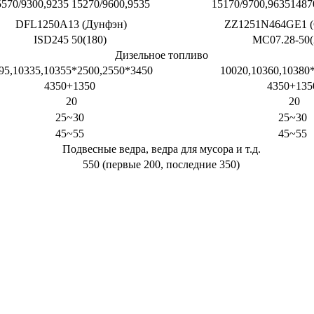
5570/9300,9235 15270/9600,9535
15170/9700,96351487
DFL1250A13 (Дунфэн)
ZZ1251N464GE1 (
ISD245 50(180)
MC07.28-50(
Дизельное топливо
95,10335,10355*2500,2550*3450
10020,10360,10380
4350+1350
4350+13
20
20
25~30
25~30
45~55
45~55
Подвесные ведра, ведра для мусора и т.д.
550 (первые 200, последние 350)