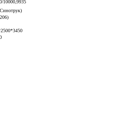
0/10000,9935
Синотрук)
206)
*2500*3450
50