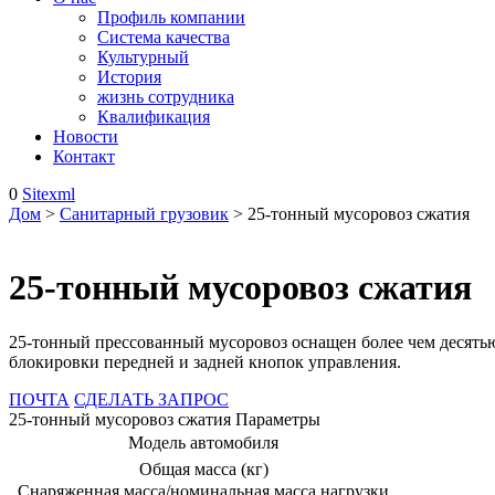
Профиль компании
Система качества
Культурный
История
жизнь сотрудника
Квалификация
Новости
Контакт
0
Sitexml
Дом
>
Санитарный грузовик
> 25-тонный мусоровоз сжатия
25-тонный мусоровоз сжатия
25-тонный прессованный мусоровоз оснащен более чем десятью
блокировки передней и задней кнопок управления.
ПОЧТА
СДЕЛАТЬ ЗАПРОС
25-тонный мусоровоз сжатия Параметры
Модель автомобиля
Общая масса (кг)
Снаряженная масса/номинальная масса нагрузки