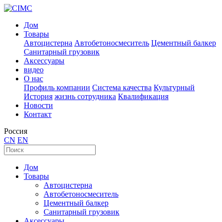
Дом
Товары
Автоцистерна
Автобетоносмеситель
Цементный балкер
Санитарный грузовик
Аксессуары
видео
О нас
Профиль компании
Система качества
Культурный
История
жизнь сотрудника
Квалификация
Новости
Контакт
Россия
CN
EN
Дом
Товары
Автоцистерна
Автобетоносмеситель
Цементный балкер
Санитарный грузовик
Аксессуары