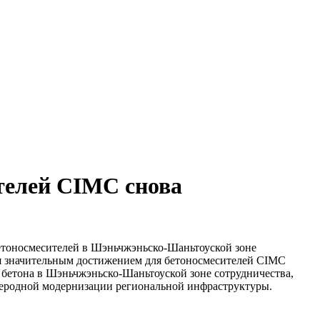
ителей CIMC снова
етоносмесителей в Шэньчжэньско-Шаньтоуской зоне
ется значительным достижением для бетоносмесителей CIMC
о бетона в Шэньчжэньско-Шаньтоуской зоне сотрудничества,
леродной модернизации региональной инфраструктуры.