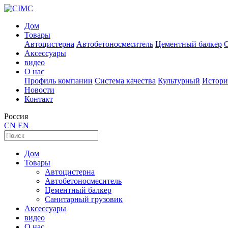
Дом
Товары
Автоцистерна
Автобетоносмеситель
Цементный балкер
Аксессуары
видео
О нас
Профиль компании
Система качества
Культурный
Истори
Новости
Контакт
Россия
CN
EN
Дом
Товары
Автоцистерна
Автобетоносмеситель
Цементный балкер
Санитарный грузовик
Аксессуары
видео
О нас