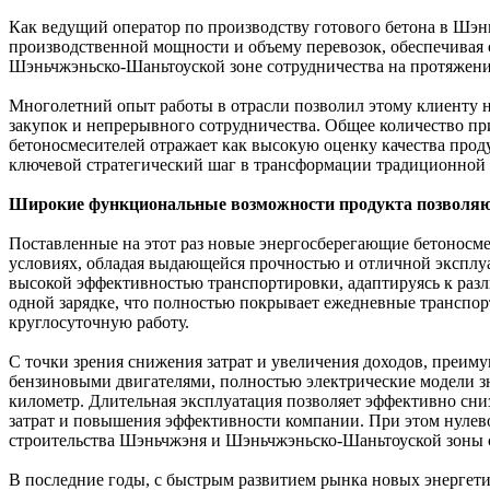
Как ведущий оператор по производству готового бетона в Шэн
производственной мощности и объему перевозок, обеспечивая
Шэньчжэньско-Шаньтоуской зоне сотрудничества на протяжени
Многолетний опыт работы в отрасли позволил этому клиенту 
закупок и непрерывного сотрудничества. Общее количество п
бетоносмесителей отражает как высокую оценку качества проду
ключевой стратегический шаг в трансформации традиционной 
Широкие функциональные возможности продукта позволяю
Поставленные на этот раз новые энергосберегающие бетоносме
условиях, обладая выдающейся прочностью и отличной эксплу
высокой эффективностью транспортировки, адаптируясь к разли
одной зарядке, что полностью покрывает ежедневные транспо
круглосуточную работу.
С точки зрения снижения затрат и увеличения доходов, преи
бензиновыми двигателями, полностью электрические модели зн
километр. Длительная эксплуатация позволяет эффективно сн
затрат и повышения эффективности компании. При этом нулев
строительства Шэньчжэня и Шэньчжэньско-Шаньтоуской зоны 
В последние годы, с быстрым развитием рынка новых энергети