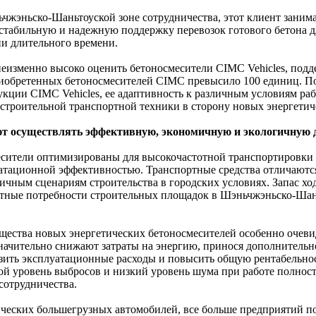
ьчжэньско-Шаньтоуской зоне сотрудничества, этот клиент зани
 стабильную и надежную поддержку перевозок готового бетона
и длительного времени.
неизменно высоко оценить бетоносмесители CIMC Vehicles, по
риобретенных бетоносмесителей CIMC превысило 100 единиц. П
кции CIMC Vehicles, ее адаптивность к различным условиям рабо
строительной транспортной техники в сторону новых энергетич
т осуществлять эффективную, экономичную и экологичную 
сители оптимизированы для высокочастотной транспортировки т
атационной эффективностью. Транспортные средства отличаются
чным сценариям строительства в городских условиях. Запас ход
ртные потребности строительных площадок в Шэньчжэньско-Шан
мущества новых энергетических бетоносмесителей особенно оче
ачительно снижают затраты на энергию, принося дополнительно
изить эксплуатационные расходы и повысить общую рентабельн
ой уровень выбросов и низкий уровень шума при работе полнос
сотрудничества.
ческих большегрузных автомобилей, все больше предприятий по