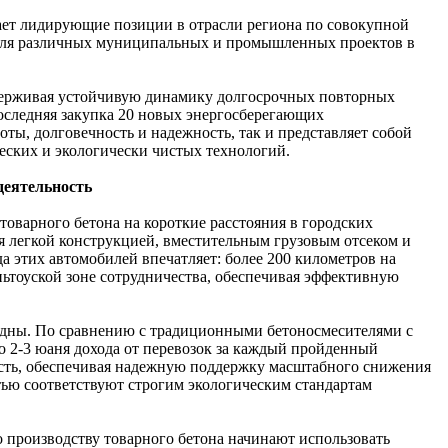
мает лидирующие позиции в отрасли региона по совокупной
 для различных муниципальных и промышленных проектов в
ддерживая устойчивую динамику долгосрочных повторных
оследняя закупка 20 новых энергосберегающих
ты, долговечность и надежность, так и представляет собой
еских и экологически чистых технологий.
деятельность
оварного бетона на короткие расстояния в городских
 легкой конструкцией, вместительным грузовым отсеком и
а этих автомобилей впечатляет: более 200 километров на
ьтоуской зоне сотрудничества, обеспечивая эффективную
видны. По сравнению с традиционными бетоносмесителями с
 2-3 юаня дохода от перевозок за каждый пройденный
ость, обеспечивая надежную поддержку масштабного снижения
тью соответствуют строгим экологическим стандартам
 производству товарного бетона начинают использовать