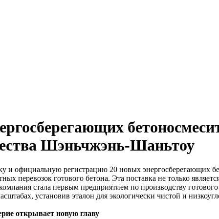
энергосберегающих бетоносмес
ичества Шэньчжэнь-Шаньтоу
вку и официальную регистрацию 20 новых энергосберегающих б
стных перевозок готового бетона. Эта поставка не только явля
о компания стала первым предприятием по производству готовог
сштабах, установив эталон для экологически чистой и низкоуг
ерие открывает новую главу