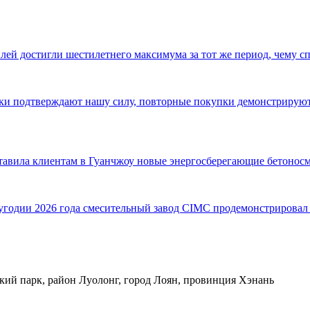
ей достигли шестилетнего максимума за тот же период, чему с
авки подтверждают нашу силу, повторные покупки демонстриру
ставила клиентам в Гуанчжоу новые энергосберегающие бетонос
одии 2026 года смесительный завод CIMC продемонстрировал в
кий парк, район Луолонг, город Лоян, провинция Хэнань