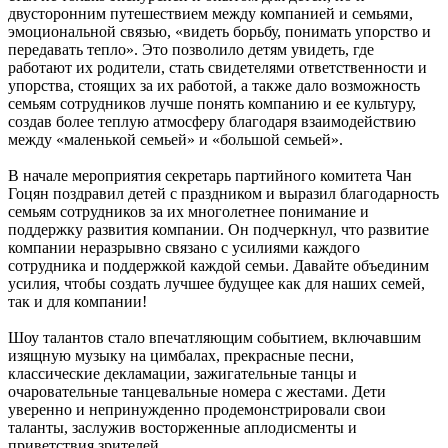
двусторонним путешествием между компанией и семьями,
эмоциональной связью, «видеть борьбу, понимать упорство и
передавать тепло». Это позволило детям увидеть, где
работают их родители, стать свидетелями ответственности и
упорства, стоящих за их работой, а также дало возможность
семьям сотрудников лучше понять компанию и ее культуру,
создав более теплую атмосферу благодаря взаимодействию
между «маленькой семьей» и «большой семьей».
В начале мероприятия секретарь партийного комитета Чан
Гоцян поздравил детей с праздником и выразил благодарность
семьям сотрудников за их многолетнее понимание и
поддержку развития компании. Он подчеркнул, что развитие
компании неразрывно связано с усилиями каждого
сотрудника и поддержкой каждой семьи. Давайте объединим
усилия, чтобы создать лучшее будущее как для наших семей,
так и для компании!
Шоу талантов стало впечатляющим событием, включавшим
изящную музыку на цимбалах, прекрасные песни,
классические декламации, зажигательные танцы и
очаровательные танцевальные номера с жестами. Дети
уверенно и непринужденно продемонстрировали свои
таланты, заслужив восторженные аплодисменты и
приветствия зрителей.