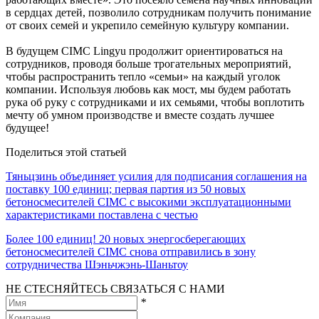
в сердцах детей, позволило сотрудникам получить понимание
от своих семей и укрепило семейную культуру компании.
В будущем CIMC Lingyu продолжит ориентироваться на
сотрудников, проводя больше трогательных мероприятий,
чтобы распространить тепло «семьи» на каждый уголок
компании. Используя любовь как мост, мы будем работать
рука об руку с сотрудниками и их семьями, чтобы воплотить
мечту об умном производстве и вместе создать лучшее
будущее!
Поделиться этой статьей
Тяньцзинь объединяет усилия для подписания соглашения на
поставку 100 единиц; первая партия из 50 новых
бетоносмесителей CIMC с высокими эксплуатационными
характеристиками поставлена ​​с честью
Более 100 единиц! 20 новых энергосберегающих
бетоносмесителей CIMC снова отправились в зону
сотрудничества Шэньчжэнь-Шаньтоу
НЕ СТЕСНЯЙТЕСЬ СВЯЗАТЬСЯ С НАМИ
*