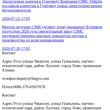
Экологичная энергия в Гуанчжоу! Компания CIMC Vehicles
поставила клиентам в Гуанчжоу новые энергосберегающие
бетоносмесители
2026-07-22 17:05
Многие ведущие СМИ уделяют этому внимание! В первом
полугодии 2026 года смесительный завод CIMC
продемонстрировал высокие показатели продаж и
производства по всем направлениям
2026-07-20 17:05
Контакт
Адрес:
Угол улицы Чжанхэн, улица Гуаньлинь, научно-
технический парк, район Луолонг, город Лоян, провинция
Хэнань
телефон:
inquiry@lingyu.com
Почта:
0086-379-65937678
Контакт
Адрес:Угол улицы Чжанхэн, улица Гуаньлинь, научно-
технический парк, район Луолонг, город Лоян, провинция