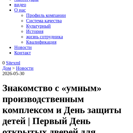
видео
О нас
Профиль компании
Система качества
Культурный
История
жизнь сотрудника
Квалификация
Новости
Контакт
0
Sitexml
Дом
>
Новости
2026-05-30
Знакомство с «умным»
производственным
комплексом и День защиты
детей | Первый День
открытых дверей для