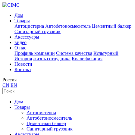
Дом
Товары
Автоцистерна
Автобетоносмеситель
Цементный балкер
Санитарный грузовик
Аксессуары
видео
О нас
Профиль компании
Система качества
Культурный
История
жизнь сотрудника
Квалификация
Новости
Контакт
Россия
CN
EN
Дом
Товары
Автоцистерна
Автобетоносмеситель
Цементный балкер
Санитарный грузовик
Аксессуары