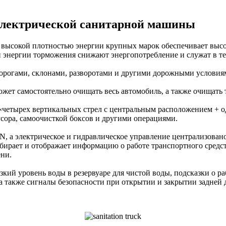
электрической санитарной машины
с высокой плотностью энергии крупных марок обеспечивает выс
 энергии торможения снижают энергопотребление и служат в те
 дорогами, склонами, разворотами и другими дорожными условия
жет самостоятельно очищать весь автомобиль, а также очищать 
«четырех вертикальных стрел с центральным расположением + о
усора, самоочисткой боксов и другими операциями.
N, а электрическое и гидравлическое управление централизова
рает и отображает информацию о работе транспортного средств
ени.
ий уровень воды в резервуаре для чистой воды, подсказки о раб
 а также сигналы безопасности при открытии и закрытии задней 