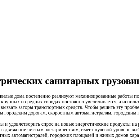
трических санитарных грузови
илые дома постепенно реализуют механизированные работы по 
крупных и средних городах постоянно увеличивается, а исполь
о вызвать заторы транспортных средств. Чтобы решить эту проб
ым городским дорогам, скоростным автомагистралям, городским
ы и удовлетворить спрос на новые энергетические продукты на 
в движение чистым электричеством, имеет нулевой уровень выб
остных автомагистралей, городских площадей и жилых домов хар