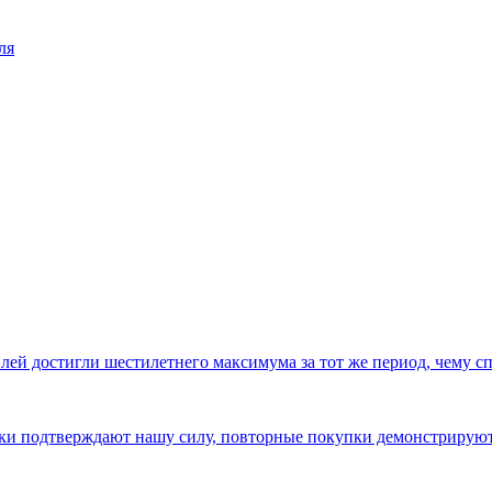
ля
ей достигли шестилетнего максимума за тот же период, чему с
авки подтверждают нашу силу, повторные покупки демонстриру