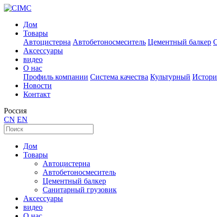
Дом
Товары
Автоцистерна
Автобетоносмеситель
Цементный балкер
Аксессуары
видео
О нас
Профиль компании
Система качества
Культурный
Истори
Новости
Контакт
Россия
CN
EN
Дом
Товары
Автоцистерна
Автобетоносмеситель
Цементный балкер
Санитарный грузовик
Аксессуары
видео
О нас