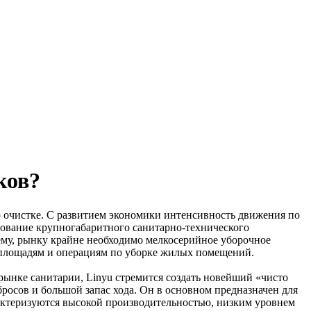
ков?
очистке. С развитием экономики интенсивность движения по
зование крупногабаритного санитарно-технического
лему, рынку крайне необходимо мелкосерийное уборочное
 площадям и операциям по уборке жилых помещений.
рынке санитарии, Linyu стремится создать новейший «чисто
росов и большой запас хода. Он в основном предназначен для
актеризуются высокой производительностью, низким уровнем