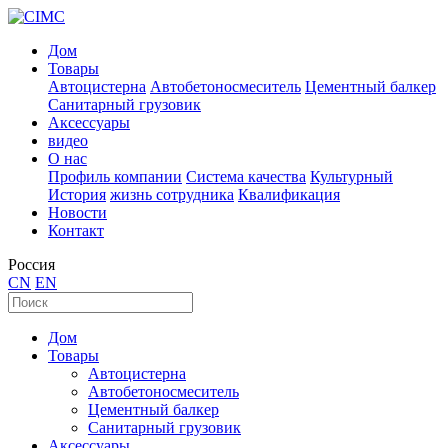
Дом
Товары
Автоцистерна
Автобетоносмеситель
Цементный балкер
Санитарный грузовик
Аксессуары
видео
О нас
Профиль компании
Система качества
Культурный
История
жизнь сотрудника
Квалификация
Новости
Контакт
Россия
CN
EN
Дом
Товары
Автоцистерна
Автобетоносмеситель
Цементный балкер
Санитарный грузовик
Аксессуары