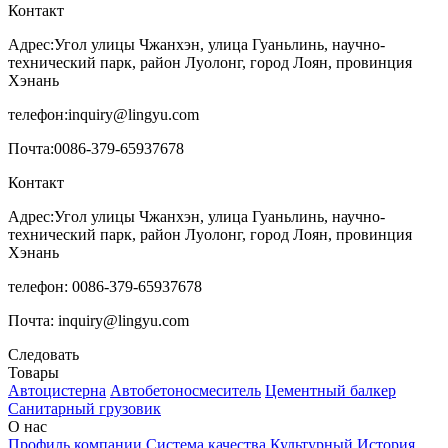
Контакт
Адрес:
Угол улицы Чжанхэн, улица Гуаньлинь, научно-
технический парк, район Луолонг, город Лоян, провинция
Хэнань
телефон:
inquiry@lingyu.com
Почта:
0086-379-65937678
Контакт
Адрес:Угол улицы Чжанхэн, улица Гуаньлинь, научно-
технический парк, район Луолонг, город Лоян, провинция
Хэнань
телефон: 0086-379-65937678
Почта: inquiry@lingyu.com
Следовать
Товары
Автоцистерна
Автобетоносмеситель
Цементный балкер
Санитарный грузовик
О нас
Профиль компании
Система качества
Культурный
История