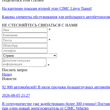
Поделиться этой статьей
На картинке показан второй этап CIMC Linyu Tianqi!
Каковы элементы обслуживания для небольшого автобетоносм
НЕ СТЕСНЯЙТЕСЬ СВЯЗАТЬСЯ С НАМИ
*
*
*
Послать запрос
Назад
Новости
92 000 автомобилей! В июле продажи большегрузных автомобил
2026-08-05 21:27
В сотрудничестве уже задействовано более 300 единиц! Пост
еще один новый энергосмеситель от CIMC Vehicles