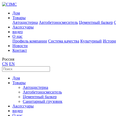
Дом
Товары
Автоцистерна
Автобетоносмеситель
Цементный балкер
Аксессуары
видео
О нас
Профиль компании
Система качества
Культурный
Истори
Новости
Контакт
Россия
CN
EN
Дом
Товары
Автоцистерна
Автобетоносмеситель
Цементный балкер
Санитарный грузовик
Аксессуары
видео
О нас