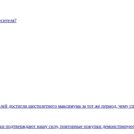
есителя?
ей достигли шестилетнего максимума за тот же период, чему с
авки подтверждают нашу силу, повторные покупки демонстриру