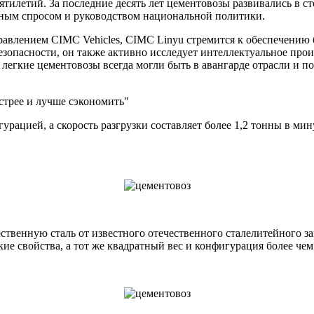
ятилетий. За последние десять лет цементовозы развивались в с
очным спросом и руководством национальной политики.
равлением CIMC Vehicles, CIMC Linyu стремится к обеспечению 
опасности, он также активно исследует интеллектуальное прои
легкие цементовозы всегда могли быть в авангарде отрасли и п
стрее и лучше сэкономить"
урацией, а скорость разгрузки составляет более 1,2 тонны в ми
твенную сталь от известного отечественного сталелитейного з
е свойства, а тот же квадратный вес и конфигурация более чем 