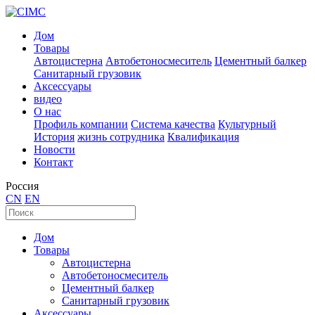
Дом
Товары
Автоцистерна
Автобетоносмеситель
Цементный балкер
Санитарный грузовик
Аксессуары
видео
О нас
Профиль компании
Система качества
Культурный
История
жизнь сотрудника
Квалификация
Новости
Контакт
Россия
CN
EN
Дом
Товары
Автоцистерна
Автобетоносмеситель
Цементный балкер
Санитарный грузовик
Аксессуары