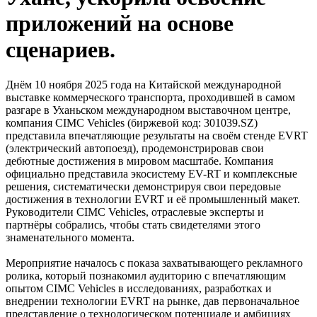
приложений на основе
сценариев.
Днём 10 ноября 2025 года на Китайской международной
выставке коммерческого транспорта, проходившей в самом
разгаре в Уханьском международном выставочном центре,
компания CIMC Vehicles (биржевой код: 301039.SZ)
представила впечатляющие результаты на своём стенде EVRT
(электрический автопоезд), продемонстрировав свои
дебютные достижения в мировом масштабе. Компания
официально представила экосистему EV-RT и комплексные
решения, систематически демонстрируя свои передовые
достижения в технологии EVRT и её промышленный макет.
Руководители CIMC Vehicles, отраслевые эксперты и
партнёры собрались, чтобы стать свидетелями этого
знаменательного момента.
Мероприятие началось с показа захватывающего рекламного
ролика, который познакомил аудиторию с впечатляющим
опытом CIMC Vehicles в исследованиях, разработках и
внедрении технологии EVRT на рынке, дав первоначальное
представление о технологическом потенциале и амбициях