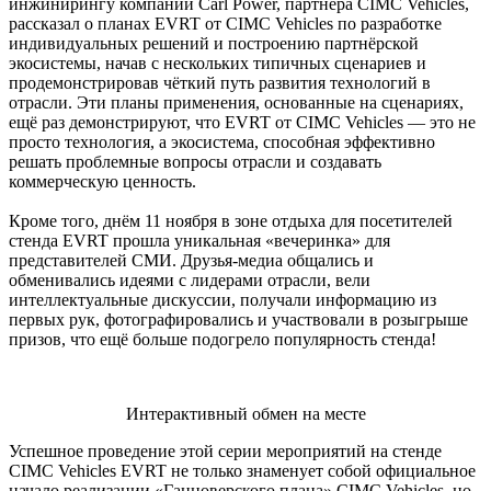
инжинирингу компании Carl Power, партнёра CIMC Vehicles,
рассказал о планах EVRT от CIMC Vehicles по разработке
индивидуальных решений и построению партнёрской
экосистемы, начав с нескольких типичных сценариев и
продемонстрировав чёткий путь развития технологий в
отрасли. Эти планы применения, основанные на сценариях,
ещё раз демонстрируют, что EVRT от CIMC Vehicles — это не
просто технология, а экосистема, способная эффективно
решать проблемные вопросы отрасли и создавать
коммерческую ценность.
Кроме того, днём 11 ноября в зоне отдыха для посетителей
стенда EVRT прошла уникальная «вечеринка» для
представителей СМИ. Друзья-медиа общались и
обменивались идеями с лидерами отрасли, вели
интеллектуальные дискуссии, получали информацию из
первых рук, фотографировались и участвовали в розыгрыше
призов, что ещё больше подогрело популярность стенда!
Интерактивный обмен на месте
Успешное проведение этой серии мероприятий на стенде
CIMC Vehicles EVRT не только знаменует собой официальное
начало реализации «Ганноверского плана» CIMC Vehicles, но