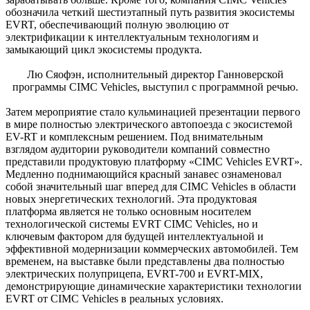
обозначила четкий шестиэтапный путь развития экосистемы
EVRT, обеспечивающий полную эволюцию от
электрификации к интеллектуальным технологиям и
замыкающий цикл экосистемы продукта.
Лю Сяофэн, исполнительный директор Ганноверской
программы CIMC Vehicles, выступил с программной речью.
Затем мероприятие стало кульминацией презентации первого
в мире полностью электрического автопоезда с экосистемой
EV-RT и комплексным решением. Под внимательным
взглядом аудитории руководители компаний совместно
представили продуктовую платформу «CIMC Vehicles EVRT».
Медленно поднимающийся красный занавес ознаменовал
собой значительный шаг вперед для CIMC Vehicles в области
новых энергетических технологий. Эта продуктовая
платформа является не только основным носителем
технологической системы EVRT CIMC Vehicles, но и
ключевым фактором для будущей интеллектуальной и
эффективной модернизации коммерческих автомобилей. Тем
временем, на выставке были представлены два полностью
электрических полуприцепа, EVRT-700 и EVRT-MIX,
демонстрирующие динамические характеристики технологии
EVRT от CIMC Vehicles в реальных условиях.