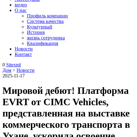
видео
О нас
Профиль компании
Система качества
Культурный
История
жизнь сотрудника
Квалификация
Новости
Контакт
0
Sitexml
Дом
>
Новости
2025-11-17
Мировой дебют! Платформа
EVRT от CIMC Vehicles,
представленная на выставке
коммерческого транспорта в
Ухане, ускорила освоение