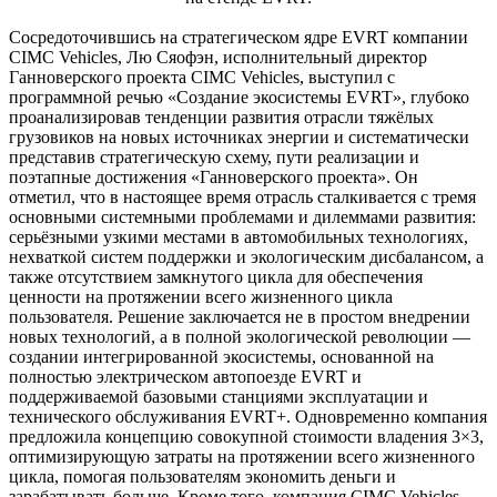
Сосредоточившись на стратегическом ядре EVRT компании
CIMC Vehicles, Лю Сяофэн, исполнительный директор
Ганноверского проекта CIMC Vehicles, выступил с
программной речью «Создание экосистемы EVRT», глубоко
проанализировав тенденции развития отрасли тяжёлых
грузовиков на новых источниках энергии и систематически
представив стратегическую схему, пути реализации и
поэтапные достижения «Ганноверского проекта». Он
отметил, что в настоящее время отрасль сталкивается с тремя
основными системными проблемами и дилеммами развития:
серьёзными узкими местами в автомобильных технологиях,
нехваткой систем поддержки и экологическим дисбалансом, а
также отсутствием замкнутого цикла для обеспечения
ценности на протяжении всего жизненного цикла
пользователя. Решение заключается не в простом внедрении
новых технологий, а в полной экологической революции —
создании интегрированной экосистемы, основанной на
полностью электрическом автопоезде EVRT и
поддерживаемой базовыми станциями эксплуатации и
технического обслуживания EVRT+. Одновременно компания
предложила концепцию совокупной стоимости владения 3×3,
оптимизирующую затраты на протяжении всего жизненного
цикла, помогая пользователям экономить деньги и
зарабатывать больше. Кроме того, компания CIMC Vehicles