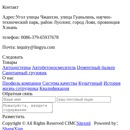
Контакт
Адрес:Угол улицы Чжанхэн, улица Гуаньлинь, научно-
технический парк, район Луолонг, город Лоян, провинция
Хэнань
телефон: 0086-379-65937678
Почта: inquiry@lingyu.com
Следовать
Товары
Автоцистерна
Автобетоносмеситель
Цементный балкер
Санитарный грузовик
О нас
Профиль компании
Система качества
Культурный
История
жизнь сотрудника
Квалификация
Обратная связь
Разместить
Copyright © All Rights Reserved CIMC
Sitexml
Powered by：
ShangXian