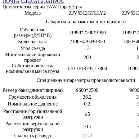
ПОЧТА
СДЕЛАТЬ ЗАПРОС
Цементовозы серии FAW Параметры
Модель
ZJV5312GFLLY2
ZJV531
Габариты и параметры проходимости
Габаритные
11990*2500*3990
11990*
размеры(Д*Ш*В)
Колесная база
2100+4700+1350
1860+4
Угол съезда
13
1
Минимальный дорожный
260
просвет
Собственная масса/
17010/13795,13860
1690
номинальная масса груза
Специальные параметры производительности
Размер бака(длина*ширина)
9600*2500
960
Громкость объявления
36.2
3
Номинальное давление
0.2
Расстояние горизонтальной
≥5
разгрузки
Расстояние вертикальной
≥15
разгрузки
Скорость разряда
≥1.2
≥