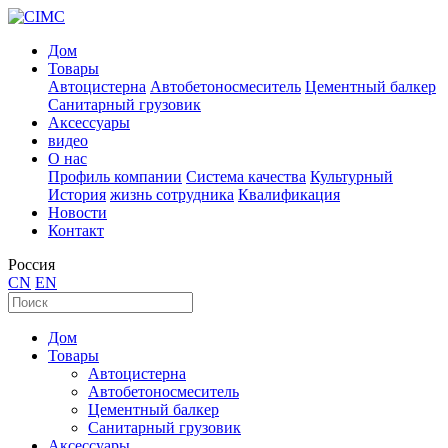
Дом
Товары
Автоцистерна
Автобетоносмеситель
Цементный балкер
Санитарный грузовик
Аксессуары
видео
О нас
Профиль компании
Система качества
Культурный
История
жизнь сотрудника
Квалификация
Новости
Контакт
Россия
CN
EN
Дом
Товары
Автоцистерна
Автобетоносмеситель
Цементный балкер
Санитарный грузовик
Аксессуары