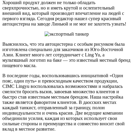
Хороший продукт должен не только обладать
сверхпрочностью, но и иметь крутой и ослепительный
внешний вид, который производит впечатление на людей с
первого взгляда. Сегодня редактор нашел супер красивый
автоцистерна на заводе Линьюй и не мог не захотеть узнать!
Выяснилось, что эта автоцистерна с особым рисунком была
изготовлена специально для заказчиков из Юго-Восточной
Азии. Клиент много лет сотрудничает с Ling Yu, а
мультяшный логотип на баке — это известный местный бренд
пищевого масла.
В последние годы, воспользовавшись инициативой «Один
пояс, один путь» и превосходным качеством продукции,
CIMC Lingyu воспользовалась возможностями и набралась
смелости бросить вызов, завоевав множество клиентов и
быстро став известным местным брендом. Наша настройка
также является фаворитом клиентов. В даосских местах
каждый танкист, отправленный за границу, полон
индивидуальности и очень красив. Две ведущие компании
объединили усилия, каждая из которых использует свои
сильные стороны и преимущества и совместно вносит свой
вклад в местное развитие.