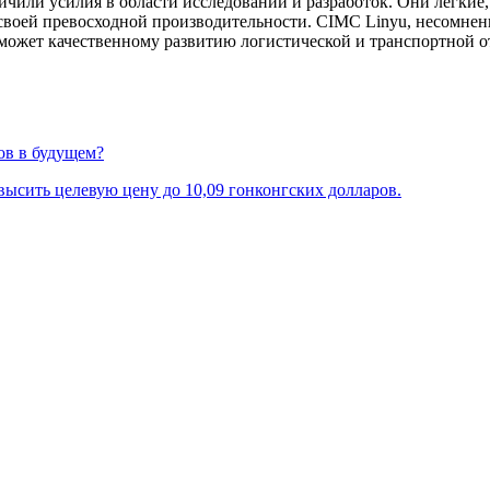
ичили усилия в области исследований и разработок. Они легкие,
я своей превосходной производительности. CIMC Linyu, несомне
может качественному развитию логистической и транспортной о
ов в будущем?
овысить целевую цену до 10,09 гонконгских долларов.