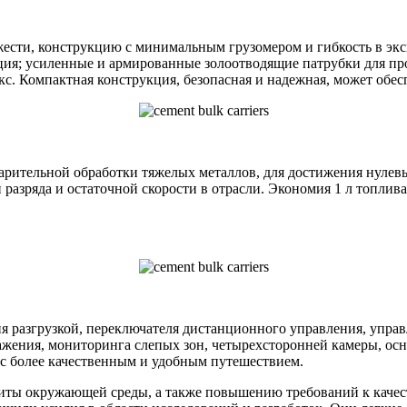
жести, конструкцию с минимальным грузомером и гибкость в э
ция; усиленные и армированные золоотводящие патрубки для пр
. Компактная конструкция, безопасная и надежная, может обес
варительной обработки тяжелых металлов, для достижения нулев
разряда и остаточной скорости в отрасли. Экономия 1 л топлива
ия разгрузкой, переключателя дистанционного управления, упра
ажения, мониторинга слепых зон, четырехсторонней камеры, осн
 с более качественным и удобным путешествием.
ты окружающей среды, а также повышению требований к качест