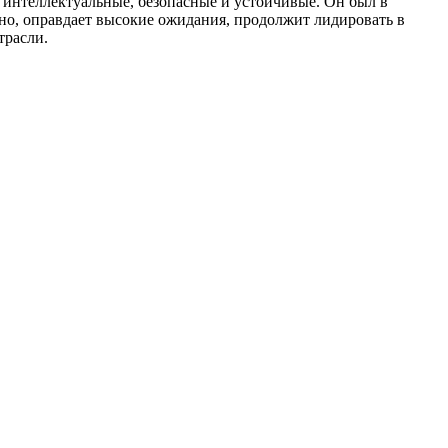
 интеллектуальные, безопасные и устойчивые. Он был в
нно, оправдает высокие ожидания, продолжит лидировать в
трасли.