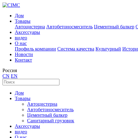
Дом
Товары
Автоцистерна
Автобетоносмеситель
Цементный балкер
Аксессуары
видео
О нас
Профиль компании
Система качества
Культурный
Истори
Новости
Контакт
Россия
CN
EN
Дом
Товары
Автоцистерна
Автобетоносмеситель
Цементный балкер
Санитарный грузовик
Аксессуары
видео
О нас