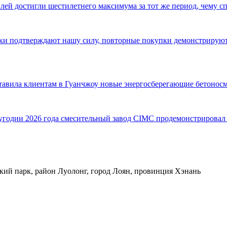
ей достигли шестилетнего максимума за тот же период, чему с
авки подтверждают нашу силу, повторные покупки демонстриру
ставила клиентам в Гуанчжоу новые энергосберегающие бетонос
одии 2026 года смесительный завод CIMC продемонстрировал в
кий парк, район Луолонг, город Лоян, провинция Хэнань