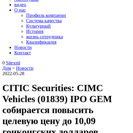
видео
О нас
Профиль компании
Система качества
Культурный
История
жизнь сотрудника
Квалификация
Новости
Контакт
0
Sitexml
Дом
>
Новости
2022-05-28
CITIC Securities: CIMC
Vehicles (01839) IPO GEM
собирается повысить
целевую цену до 10,09
гонконгских долларов.