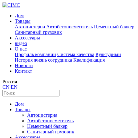
Дом
Товары
Автоцистерна
Автобетоносмеситель
Цементный балкер
Санитарный грузовик
Аксессуары
видео
О нас
Профиль компании
Система качества
Культурный
История
жизнь сотрудника
Квалификация
Новости
Контакт
Россия
CN
EN
Дом
Товары
Автоцистерна
Автобетоносмеситель
Цементный балкер
Санитарный грузовик
Аксессуары