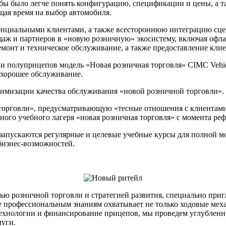
обы было легче понять конфигурацию, спецификации и цены, а та
щая время на выбор автомобиля.
енциальными клиентами, а также всестороннюю интеграцию сце
ж и партнеров в «новую розничную» экосистему, включая офлай
ремонт и техническое обслуживание, а также предоставление кл
и полуприцепов модель «Новая розничная торговля» CIMC Vehic
 хорошее обслуживание.
тимизации качества обслуживания «новой розничной торговли».
орговли», предусматривающую «тесные отношения с клиентами 
го учебного лагеря «новая розничная торговля» с момента реф
апускаются регулярные и целевые учебные курсы для полной мо
бизнес-возможностей.
лью розничной торговли и стратегией развития, специально при
 профессиональным знаниям охватывает не только ходовые мех
технологии и финансирование прицепов, мы проведем углубленн
луги.