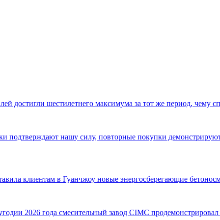
ей достигли шестилетнего максимума за тот же период, чему с
авки подтверждают нашу силу, повторные покупки демонстриру
ставила клиентам в Гуанчжоу новые энергосберегающие бетонос
одии 2026 года смесительный завод CIMC продемонстрировал в