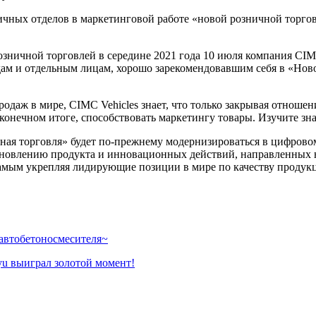
ичных отделов в маркетинговой работе «новой розничной торго
озничной торговлей в середине 2021 года 10 июля компания CI
м и отдельным лицам, хорошо зарекомендовавшим себя в «Новой 
одаж в мире, CIMC Vehicles знает, что только закрывая отнош
в конечном итоге, способствовать маркетингу товары. Изучите з
ная торговля» будет по-прежнему модернизироваться в цифровом
новлению продукта и инновационных действий, направленных н
самым укрепляя лидирующие позиции в мире по качеству продук
автобетоносмесителя~
u выиграл золотой момент!