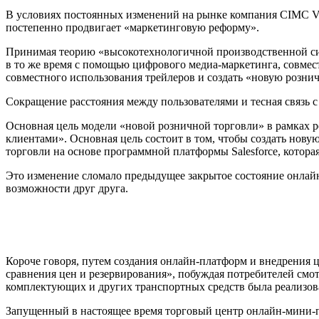
В условиях постоянных изменений на рынке компания CIMC Ve
постепенно продвигает «маркетинговую реформу».
Принимая теорию «высокотехнологичной производственной сист
в то же время с помощью цифрового медиа-маркетинга, совмес
совместного использования трейлеров и создать «новую розни
Сокращение расстояния между пользователями и тесная связь 
Основная цель модели «новой розничной торговли» в рамках р
клиентами». Основная цель состоит в том, чтобы создать нов
торговли на основе программной платформы Salesforce, котора
Это изменение сломало предыдущее закрытое состояние онлайн 
возможности друг друга.
Короче говоря, путем создания онлайн-платформ и внедрения 
сравнения цен и резервирования», побуждая потребителей смо
комплектующих и других транспортных средств была реализова
Запущенный в настоящее время торговый центр онлайн-мини-