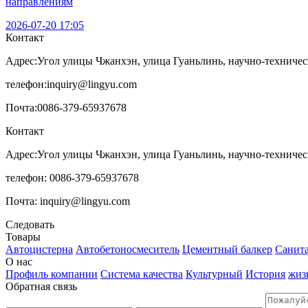
направлениям
2026-07-20 17:05
Контакт
Адрес:
Угол улицы Чжанхэн, улица Гуаньлинь, научно-техничес
телефон:
inquiry@lingyu.com
Почта:
0086-379-65937678
Контакт
Адрес:Угол улицы Чжанхэн, улица Гуаньлинь, научно-техничес
телефон: 0086-379-65937678
Почта: inquiry@lingyu.com
Следовать
Товары
Автоцистерна
Автобетоносмеситель
Цементный балкер
Санит
О нас
Профиль компании
Система качества
Культурный
История
жиз
Обратная связь