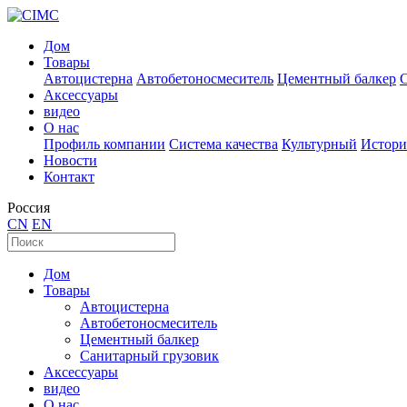
Дом
Товары
Автоцистерна
Автобетоносмеситель
Цементный балкер
Аксессуары
видео
О нас
Профиль компании
Система качества
Культурный
Истори
Новости
Контакт
Россия
CN
EN
Дом
Товары
Автоцистерна
Автобетоносмеситель
Цементный балкер
Санитарный грузовик
Аксессуары
видео
О нас