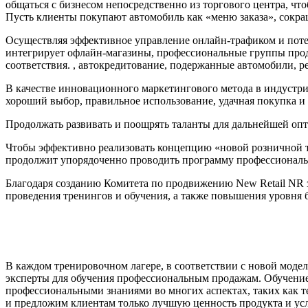
общаться с бизнесом непосредственно из торгового центра, чт
Пусть клиенты покупают автомобиль как «меню заказа», сокра
Осуществляя эффективное управление онлайн-трафиком и пот
интегрирует офлайн-магазины, профессиональные группы прода
соответствия. , автокредитование, подержанные автомобили, 
В качестве инновационного маркетингового метода в индустри
хороший выбор, правильное использование, удачная покупка и
Продолжать развивать и поощрять таланты для дальнейшей оп
Чтобы эффективно реализовать концепцию «новой розничной т
продолжит упорядоченно проводить программу профессионально
Благодаря созданию Комитета по продвижению New Retail NR з
проведения тренингов и обучения, а также повышения уровня 
В каждом тренировочном лагере, в соответствии с новой моде
эксперты для обучения профессиональным продажам. Обучение
профессиональными знаниями во многих аспектах, таких как 
и предложим клиентам только лучшую ценность продукта и ус