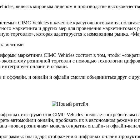
hicles, являясь мировым лидером в производстве высококачест
емы» CIMC Vehicles в качестве краеугольного камня, полагаяс
тного маркетинга и других мер для проведения маркетинговых 
чную торговлю», которая адаптируется к изменениям рынка. «Ма
с клиентами
еформы маркетинга CIMC Vehicles состоит в том, чтобы «сократ
ую экосистему розничной торговли с помощью технологии цифров
я интегрирует онлайн и офлайн.
и оффлайн, и онлайн и офлайн смогли объединиться друг с друг
цифровых инструментов CIMC Vehicles помогает потребителям с
треть автомобили онлайн, пробовать их в автономном режиме и п
на «новая розничная» модель открытия онлайн- и офлайн-канал
программы: благодаря отображению цифровых онлайн-продуктов