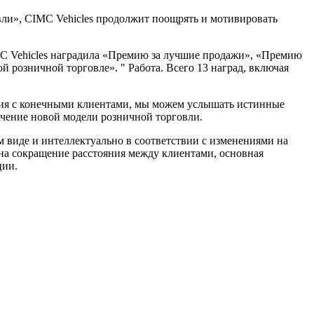
вли», CIMC Vehicles продолжит поощрять и мотивировать
MC Vehicles наградила «Премию за лучшие продажи», «Премию
розничной торговле». " Работа. Всего 13 наград, включая
ения с конечными клиентами, мы можем услышать истинные
начение новой модели розничной торговли.
 виде и интеллектуально в соответствии с изменениями на
а сокращение расстояния между клиентами, основная
ции.