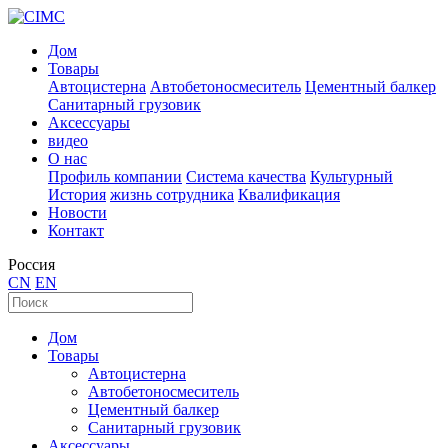
Дом
Товары
Автоцистерна
Автобетоносмеситель
Цементный балкер
Санитарный грузовик
Аксессуары
видео
О нас
Профиль компании
Система качества
Культурный
История
жизнь сотрудника
Квалификация
Новости
Контакт
Россия
CN
EN
Дом
Товары
Автоцистерна
Автобетоносмеситель
Цементный балкер
Санитарный грузовик
Аксессуары