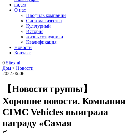
видео
О нас
Профиль компании
Система качества
Культурный
История
жизнь сотрудника
Квалификация
Новости
Контакт
0
Sitexml
Дом
>
Новости
2022-06-06
【Новости группы】
Хорошие новости. Компания
CIMC Vehicles выиграла
награду «Самая