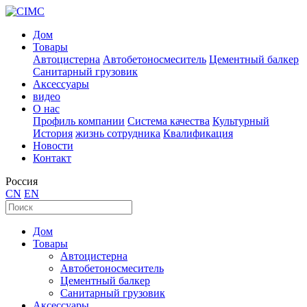
Дом
Товары
Автоцистерна
Автобетоносмеситель
Цементный балкер
Санитарный грузовик
Аксессуары
видео
О нас
Профиль компании
Система качества
Культурный
История
жизнь сотрудника
Квалификация
Новости
Контакт
Россия
CN
EN
Дом
Товары
Автоцистерна
Автобетоносмеситель
Цементный балкер
Санитарный грузовик
Аксессуары