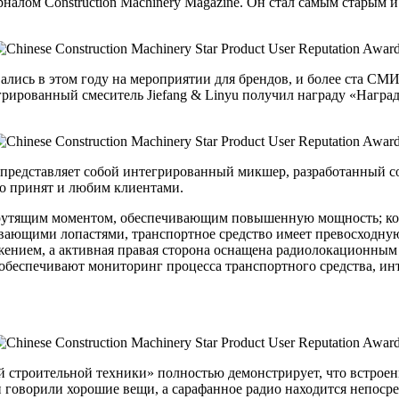
урналом Construction Machinery Magazine. Он стал самым стары
ались в этом году на мероприятии для брендов, и более ста СМ
грированный смеситель Jiefang & Linyu получил награду «Награ
представляет собой интегрированный микшер, разработанный со
шо принят и любим клиентами.
тящим моментом, обеспечивающим повышенную мощность; корпус
ающими лопастями, транспортное средство имеет превосходную 
ением, а активная правая сторона оснащена радиолокационным 
обеспечивают мониторинг процесса транспортного средства, ин
ой строительной техники» полностью демонстрирует, что встрое
 говорили хорошие вещи, а сарафанное радио находится непосре