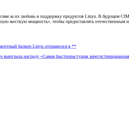
елям за их любовь и поддержку продуктов Linyu. В будущем CIM
жную жесткую мощность», чтобы предоставлять отечественным и
ментный балкер Linyu отправился в **
 выиграла награду «Самая быстрорастущая зарегистрированна