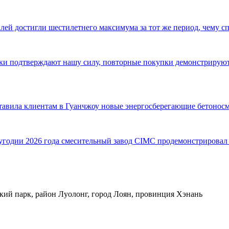
ей достигли шестилетнего максимума за тот же период, чему с
авки подтверждают нашу силу, повторные покупки демонстриру
ставила клиентам в Гуанчжоу новые энергосберегающие бетонос
одии 2026 года смесительный завод CIMC продемонстрировал в
кий парк, район Луолонг, город Лоян, провинция Хэнань