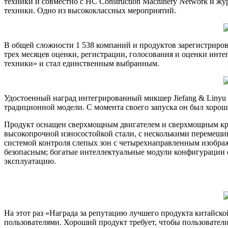
техники и совместно с HC Construction Machinery Network и ж
техники. Одно из высококлассных мероприятий.
В общей сложности 1 538 компаний и продуктов зарегистриров
трех месяцев оценки, регистрации, голосования и оценки инте
техники» и стал единственным выбранным.
Удостоенный наград интегрированный микшер Jiefang & Linyu 
традиционной модели. С момента своего запуска он был хоро
Продукт оснащен сверхмощным двигателем и сверхмощным кру
высокопрочной износостойкой стали, с несколькими перемешив
системой контроля слепых зон с четырехнаправленным изображ
безопасным; богатые интеллектуальные модули конфигурации 
эксплуатацию.
На этот раз «Награда за репутацию лучшего продукта китайск
пользователями. Хороший продукт требует, чтобы пользователи