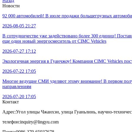
Назад
Новости
92 000 автомобилей! В июле продажи большегрузных автомобил
2026-08-05 21:27
В сотрудничестве уже задействовано более 300 единиц! Пост
еще один новый энергосмеситель от CIMC Vehicles
2026-07-27 17:12
Экологичная энергия в Гуанчжоу! Компания CIMC Vehicles по
2026-07-22 17:05
Многие ведущие СМИ уделяют этому внимание! В первом полуг
направлениям
2026-07-20 17:05
Контакт
Адрес:
Угол улицы Чжанхэн, улица Гуаньлинь, научно-техничес
телефон:
inquiry@lingyu.com
Почта:
0086-379-65937678