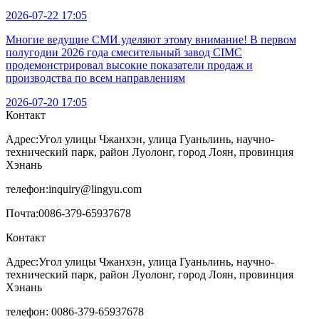
2026-07-22 17:05
Многие ведущие СМИ уделяют этому внимание! В первом
полугодии 2026 года смесительный завод CIMC
продемонстрировал высокие показатели продаж и
производства по всем направлениям
2026-07-20 17:05
Контакт
Адрес:
Угол улицы Чжанхэн, улица Гуаньлинь, научно-
технический парк, район Луолонг, город Лоян, провинция
Хэнань
телефон:
inquiry@lingyu.com
Почта:
0086-379-65937678
Контакт
Адрес:Угол улицы Чжанхэн, улица Гуаньлинь, научно-
технический парк, район Луолонг, город Лоян, провинция
Хэнань
телефон: 0086-379-65937678