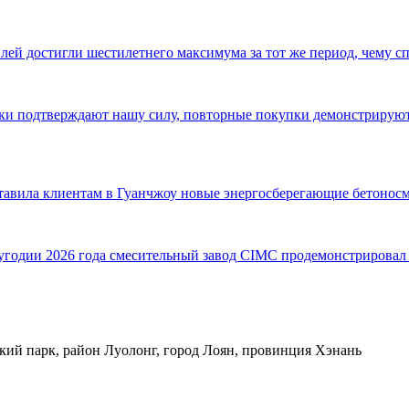
ей достигли шестилетнего максимума за тот же период, чему с
авки подтверждают нашу силу, повторные покупки демонстриру
ставила клиентам в Гуанчжоу новые энергосберегающие бетонос
одии 2026 года смесительный завод CIMC продемонстрировал в
кий парк, район Луолонг, город Лоян, провинция Хэнань