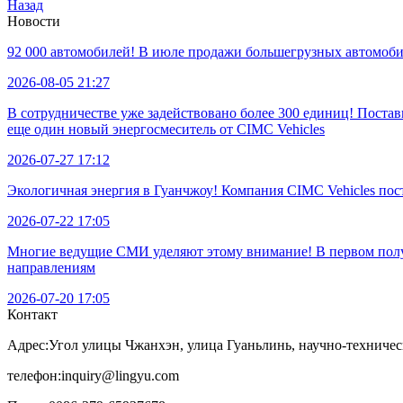
Назад
Новости
92 000 автомобилей! В июле продажи большегрузных автомобил
2026-08-05 21:27
В сотрудничестве уже задействовано более 300 единиц! Пост
еще один новый энергосмеситель от CIMC Vehicles
2026-07-27 17:12
Экологичная энергия в Гуанчжоу! Компания CIMC Vehicles по
2026-07-22 17:05
Многие ведущие СМИ уделяют этому внимание! В первом полуг
направлениям
2026-07-20 17:05
Контакт
Адрес:
Угол улицы Чжанхэн, улица Гуаньлинь, научно-техничес
телефон:
inquiry@lingyu.com