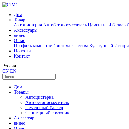
Дом
Товары
Автоцистерна
Автобетоносмеситель
Цементный балкер
Аксессуары
видео
О нас
Профиль компании
Система качества
Культурный
Истори
Новости
Контакт
Россия
CN
EN
Дом
Товары
Автоцистерна
Автобетоносмеситель
Цементный балкер
Санитарный грузовик
Аксессуары
видео
О нас