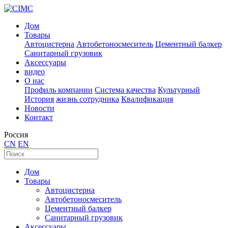
Дом
Товары
Автоцистерна
Автобетоносмеситель
Цементный балкер
Санитарный грузовик
Аксессуары
видео
О нас
Профиль компании
Система качества
Культурный
История
жизнь сотрудника
Квалификация
Новости
Контакт
Россия
CN
EN
Дом
Товары
Автоцистерна
Автобетоносмеситель
Цементный балкер
Санитарный грузовик
Аксессуары