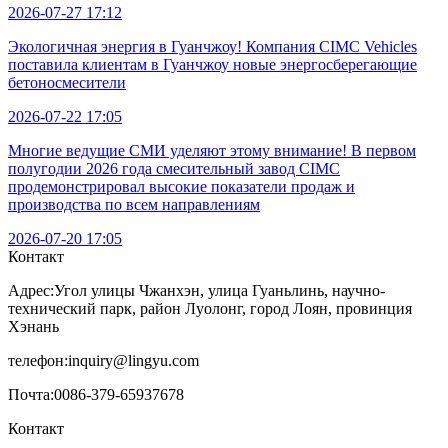
2026-07-27 17:12
Экологичная энергия в Гуанчжоу! Компания CIMC Vehicles
поставила клиентам в Гуанчжоу новые энергосберегающие
бетоносмесители
2026-07-22 17:05
Многие ведущие СМИ уделяют этому внимание! В первом
полугодии 2026 года смесительный завод CIMC
продемонстрировал высокие показатели продаж и
производства по всем направлениям
2026-07-20 17:05
Контакт
Адрес:
Угол улицы Чжанхэн, улица Гуаньлинь, научно-
технический парк, район Луолонг, город Лоян, провинция
Хэнань
телефон:
inquiry@lingyu.com
Почта:
0086-379-65937678
Контакт