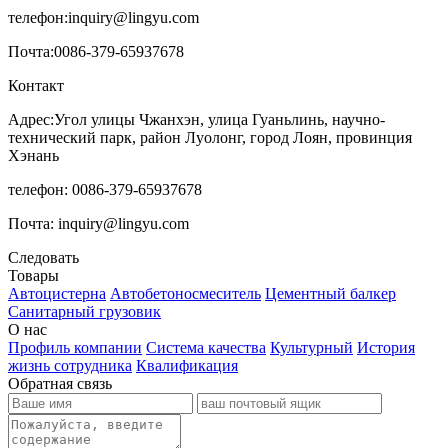
телефон:
inquiry@lingyu.com
Почта:
0086-379-65937678
Контакт
Адрес:Угол улицы Чжанхэн, улица Гуаньлинь, научно-
технический парк, район Луолонг, город Лоян, провинция
Хэнань
телефон: 0086-379-65937678
Почта: inquiry@lingyu.com
Следовать
Товары
Автоцистерна
Автобетоносмеситель
Цементный балкер
Санитарный грузовик
О нас
Профиль компании
Система качества
Культурный
История
жизнь сотрудника
Квалификация
Обратная связь