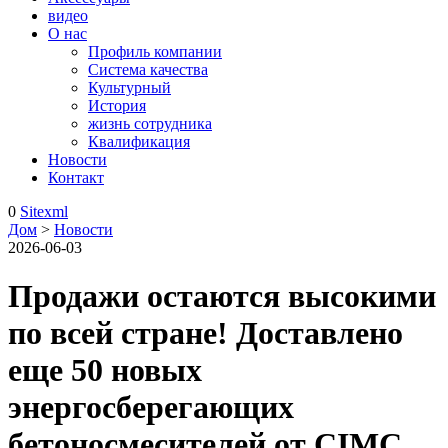
видео
О нас
Профиль компании
Система качества
Культурный
История
жизнь сотрудника
Квалификация
Новости
Контакт
0
Sitexml
Дом
>
Новости
2026-06-03
Продажи остаются высокими
по всей стране! Доставлено
еще 50 новых
энергосберегающих
бетоносмесителей от CIMC