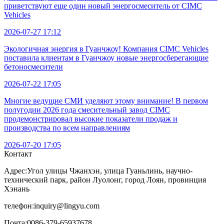
приветствуют еще один новый энергосмеситель от CIMC
Vehicles
2026-07-27 17:12
Экологичная энергия в Гуанчжоу! Компания CIMC Vehicles
поставила клиентам в Гуанчжоу новые энергосберегающие
бетоносмесители
2026-07-22 17:05
Многие ведущие СМИ уделяют этому внимание! В первом
полугодии 2026 года смесительный завод CIMC
продемонстрировал высокие показатели продаж и
производства по всем направлениям
2026-07-20 17:05
Контакт
Адрес:
Угол улицы Чжанхэн, улица Гуаньлинь, научно-
технический парк, район Луолонг, город Лоян, провинция
Хэнань
телефон:
inquiry@lingyu.com
Почта:
0086-379-65937678