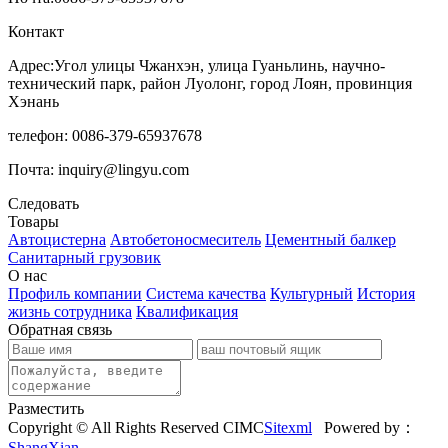
Контакт
Адрес:Угол улицы Чжанхэн, улица Гуаньлинь, научно-
технический парк, район Луолонг, город Лоян, провинция
Хэнань
телефон: 0086-379-65937678
Почта: inquiry@lingyu.com
Следовать
Товары
Автоцистерна
Автобетоносмеситель
Цементный балкер
Санитарный грузовик
О нас
Профиль компании
Система качества
Культурный
История
жизнь сотрудника
Квалификация
Обратная связь
Разместить
Copyright © All Rights Reserved CIMC
Sitexml
Powered by：
ShangXian