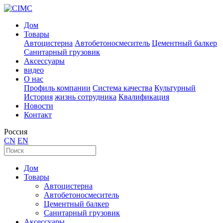
Дом
Товары
Автоцистерна
Автобетоносмеситель
Цементный балкер
Санитарный грузовик
Аксессуары
видео
О нас
Профиль компании
Система качества
Культурный
История
жизнь сотрудника
Квалификация
Новости
Контакт
Россия
CN
EN
Дом
Товары
Автоцистерна
Автобетоносмеситель
Цементный балкер
Санитарный грузовик
Аксессуары