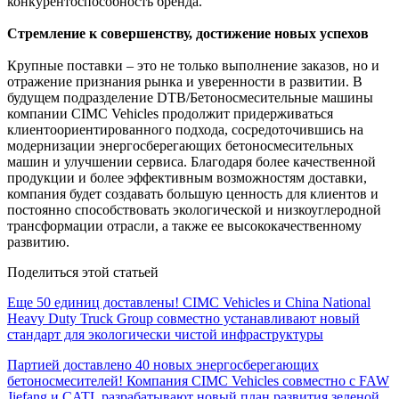
конкурентоспособность бренда.
Стремление к совершенству, достижение новых успехов
Крупные поставки – это не только выполнение заказов, но и
отражение признания рынка и уверенности в развитии. В
будущем подразделение DTB/Бетоносмесительные машины
компании CIMC Vehicles продолжит придерживаться
клиентоориентированного подхода, сосредоточившись на
модернизации энергосберегающих бетоносмесительных
машин и улучшении сервиса. Благодаря более качественной
продукции и более эффективным возможностям доставки,
компания будет создавать большую ценность для клиентов и
постоянно способствовать экологической и низкоуглеродной
трансформации отрасли, а также ее высококачественному
развитию.
Поделиться этой статьей
Еще 50 единиц доставлены! CIMC Vehicles и China National
Heavy Duty Truck Group совместно устанавливают новый
стандарт для экологически чистой инфраструктуры
Партией доставлено 40 новых энергосберегающих
бетоносмесителей! Компания CIMC Vehicles совместно с FAW
Jiefang и CATL разрабатывают новый план развития зеленой