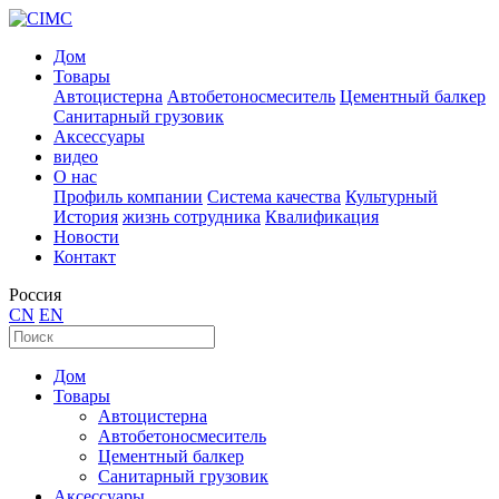
Дом
Товары
Автоцистерна
Автобетоносмеситель
Цементный балкер
Санитарный грузовик
Аксессуары
видео
О нас
Профиль компании
Система качества
Культурный
История
жизнь сотрудника
Квалификация
Новости
Контакт
Россия
CN
EN
Дом
Товары
Автоцистерна
Автобетоносмеситель
Цементный балкер
Санитарный грузовик
Аксессуары