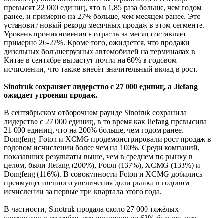
превысят 22 000 единиц, что в 1,85 раза больше, чем годом
ранее, и примерно на 27% больше, чем месяцем ранее. Это
установит новый рекорд месячных продаж в этом сегменте.
Уровень проникновения в отрасль за месяц составляет
примерно 26-27%. Кроме того, ожидается, что продажи
дизельных большегрузных автомобилей на терминалах в
Китае в сентябре вырастут почти на 60% в годовом
исчислении, что также внесёт значительный вклад в рост.
Sinotruk сохраняет лидерство с 27 000 единиц, а Jiefang
ожидает утроения продаж.
В сентябрьском отборочном раунде Sinotruk сохранила
лидерство с 27 000 единиц, в то время как Jiefang превысила
21 000 единиц, что на 200% больше, чем годом ранее.
Dongfeng, Foton и XCMG продемонстрировали рост продаж в
годовом исчислении более чем на 100%. Среди компаний,
показавших результаты выше, чем в среднем по рынку в
целом, были Jiefang (200%), Foton (137%), XCMG (133%) и
Dongfeng (116%). В совокупности Foton и XCMG добились
преимущественного увеличения доли рынка в годовом
исчислении за первые три квартала этого года.
В частности, Sinotruk продала около 27 000 тяжёлых
грузовиков в сентябре, что примерно на 63% больше, чем