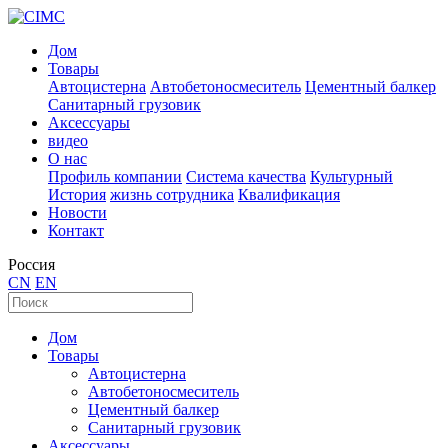
Дом
Товары
Автоцистерна
Автобетоносмеситель
Цементный балкер
Санитарный грузовик
Аксессуары
видео
О нас
Профиль компании
Система качества
Культурный
История
жизнь сотрудника
Квалификация
Новости
Контакт
Россия
CN
EN
Дом
Товары
Автоцистерна
Автобетоносмеситель
Цементный балкер
Санитарный грузовик
Аксессуары