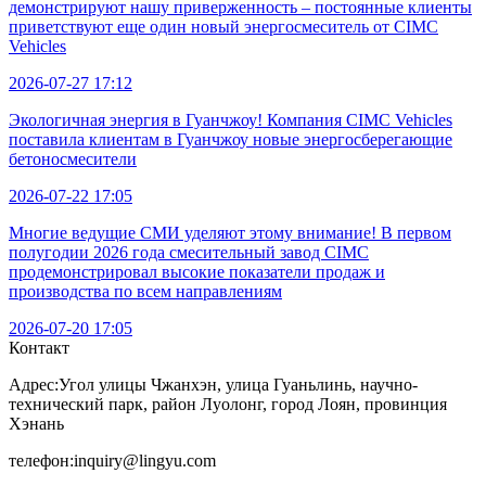
демонстрируют нашу приверженность – постоянные клиенты
приветствуют еще один новый энергосмеситель от CIMC
Vehicles
2026-07-27 17:12
Экологичная энергия в Гуанчжоу! Компания CIMC Vehicles
поставила клиентам в Гуанчжоу новые энергосберегающие
бетоносмесители
2026-07-22 17:05
Многие ведущие СМИ уделяют этому внимание! В первом
полугодии 2026 года смесительный завод CIMC
продемонстрировал высокие показатели продаж и
производства по всем направлениям
2026-07-20 17:05
Контакт
Адрес:
Угол улицы Чжанхэн, улица Гуаньлинь, научно-
технический парк, район Луолонг, город Лоян, провинция
Хэнань
телефон:
inquiry@lingyu.com