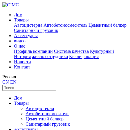
Дом
Товары
Автоцистерна
Автобетоносмеситель
Цементный балкер
Санитарный грузовик
Аксессуары
видео
О нас
Профиль компании
Система качества
Культурный
История
жизнь сотрудника
Квалификация
Новости
Контакт
Россия
CN
EN
Дом
Товары
Автоцистерна
Автобетоносмеситель
Цементный балкер
Санитарный грузовик
Аксессуары