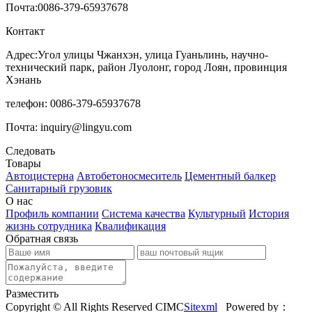
Почта:
0086-379-65937678
Контакт
Адрес:Угол улицы Чжанхэн, улица Гуаньлинь, научно-
технический парк, район Луолонг, город Лоян, провинция
Хэнань
телефон: 0086-379-65937678
Почта: inquiry@lingyu.com
Следовать
Товары
Автоцистерна
Автобетоносмеситель
Цементный балкер
Санитарный грузовик
О нас
Профиль компании
Система качества
Культурный
История
жизнь сотрудника
Квалификация
Обратная связь
Разместить
Copyright © All Rights Reserved CIMC
Sitexml
Powered by：