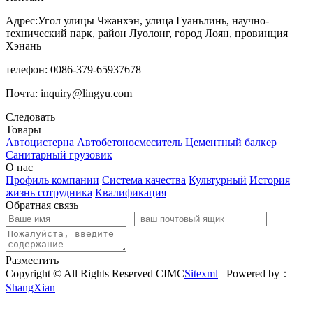
Адрес:Угол улицы Чжанхэн, улица Гуаньлинь, научно-
технический парк, район Луолонг, город Лоян, провинция
Хэнань
телефон: 0086-379-65937678
Почта: inquiry@lingyu.com
Следовать
Товары
Автоцистерна
Автобетоносмеситель
Цементный балкер
Санитарный грузовик
О нас
Профиль компании
Система качества
Культурный
История
жизнь сотрудника
Квалификация
Обратная связь
Разместить
Copyright © All Rights Reserved CIMC
Sitexml
Powered by：
ShangXian