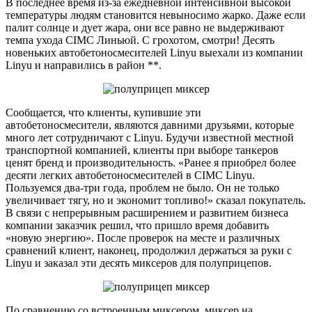
В последнее время из-за ежедневной интенсивной высокой
температуры людям становится невыносимо жарко. Даже если
палит солнце и дует жара, они все равно не выдерживают
темпа ухода CIMC Линьюй. С грохотом, смотри! Десять
новеньких автобетоносмесителей Linyu выехали из компании
Linyu и направились в район **.
Сообщается, что клиенты, купившие эти
автобетоносмесители, являются давними друзьями, которые
много лет сотрудничают с Linyu. Будучи известной местной
транспортной компанией, клиенты при выборе танкеров
ценят бренд и производительность. «Ранее я приобрел более
десяти легких автобетоносмесителей в CIMC Linyu.
Пользуемся два-три года, проблем не было. Он не только
увеличивает тягу, но и экономит топливо!» сказал покупатель.
В связи с непрерывным расширением и развитием бизнеса
компании заказчик решил, что пришло время добавить
«новую энергию». После проверок на месте и различных
сравнений клиент, наконец, продолжил держаться за руки с
Linyu и заказал эти десять миксеров для полуприцепов.
По сравнению со встроенным миксером, миксер на