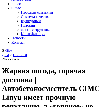
видео
О нас
Профиль компании
Система качества
Культурный
История
жизнь сотрудника
Квалификация
Новости
Контакт
0
Sitexml
Дом
>
Новости
2022-06-02
Жаркая погода, горячая
доставка |
Автобетоносмеситель CIMC
Linyu имеет прочную
репутацию, а «горячее» не