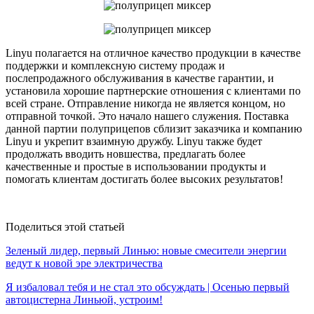
Linyu полагается на отличное качество продукции в качестве
поддержки и комплексную систему продаж и
послепродажного обслуживания в качестве гарантии, и
установила хорошие партнерские отношения с клиентами по
всей стране. Отправление никогда не является концом, но
отправной точкой. Это начало нашего служения. Поставка
данной партии полуприцепов сблизит заказчика и компанию
Linyu и укрепит взаимную дружбу. Linyu также будет
продолжать вводить новшества, предлагать более
качественные и простые в использовании продукты и
помогать клиентам достигать более высоких результатов!
Поделиться этой статьей
Зеленый лидер, первый Линью: новые смесители энергии
ведут к новой эре электричества
Я избаловал тебя и не стал это обсуждать | Осенью первый
автоцистерна Линьюй, устроим!