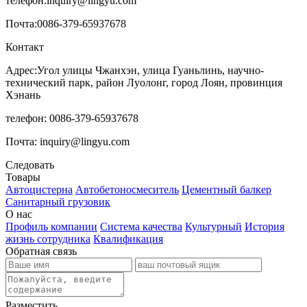
телефон:
inquiry@lingyu.com
Почта:
0086-379-65937678
Контакт
Адрес:Угол улицы Чжанхэн, улица Гуаньлинь, научно-
технический парк, район Луолонг, город Лоян, провинция
Хэнань
телефон: 0086-379-65937678
Почта: inquiry@lingyu.com
Следовать
Товары
Автоцистерна
Автобетоносмеситель
Цементный балкер
Санитарный грузовик
О нас
Профиль компании
Система качества
Культурный
История
жизнь сотрудника
Квалификация
Обратная связь
Разместить