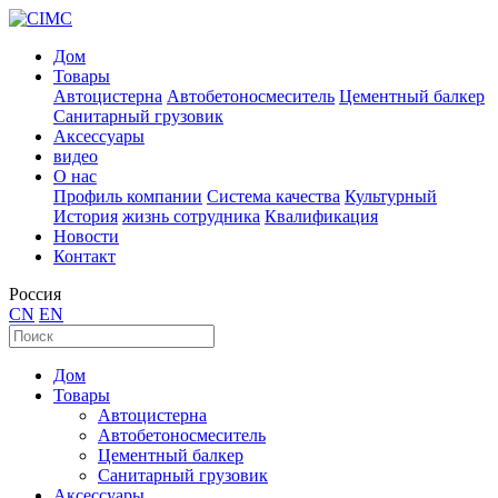
Дом
Товары
Автоцистерна
Автобетоносмеситель
Цементный балкер
Санитарный грузовик
Аксессуары
видео
О нас
Профиль компании
Система качества
Культурный
История
жизнь сотрудника
Квалификация
Новости
Контакт
Россия
CN
EN
Дом
Товары
Автоцистерна
Автобетоносмеситель
Цементный балкер
Санитарный грузовик
Аксессуары