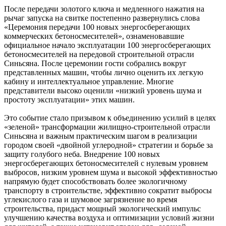
После передачи золотого ключа и медленного нажатия на
рычаг запуска на свитке постепенно развернулись слова
«Церемония передачи 100 новых энергосберегающих
коммерческих бетоносмесителей», ознаменовавшие
официальное начало эксплуатации 100 энергосберегающих
бетоносмесителей на передовой строительной отрасли
Синьсяна. После церемонии гости собрались вокруг
представленных машин, чтобы лично оценить их легкую
кабину и интеллектуальное управление. Многие
представители высоко оценили «низкий уровень шума и
простоту эксплуатации» этих машин.
Это событие стало призывом к объединению усилий в целях
«зеленой» трансформации жилищно-строительной отрасли
Синьсяна и важным практическим шагом в реализации
городом своей «двойной углеродной» стратегии и борьбе за
защиту голубого неба. Внедрение 100 новых
энергосберегающих бетоносмесителей с нулевым уровнем
выбросов, низким уровнем шума и высокой эффективностью
напрямую будет способствовать более экологичному
транспорту в строительстве, эффективно сократит выбросы
углекислого газа и шумовое загрязнение во время
строительства, придаст мощный экологический импульс
улучшению качества воздуха и оптимизации условий жизни