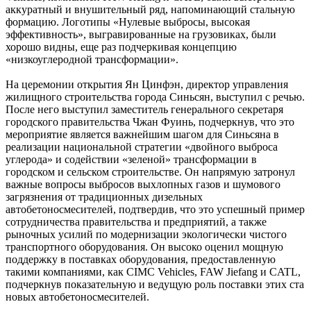
аккуратный и внушительный ряд, напоминающий стальную
формацию. Логотипы «Нулевые выбросы, высокая
эффективность», выгравированные на грузовиках, были
хорошо видны, еще раз подчеркивая концепцию
«низкоуглеродной трансформации».
На церемонии открытия Ян Цинфэн, директор управления
жилищного строительства города Синьсян, выступил с речью.
После него выступил заместитель генерального секретаря
городского правительства Чжан Фуинь, подчеркнув, что это
мероприятие является важнейшим шагом для Синьсяна в
реализации национальной стратегии «двойного выброса
углерода» и содействии «зеленой» трансформации в
городском и сельском строительстве. Он напрямую затронул
важные вопросы выбросов выхлопных газов и шумового
загрязнения от традиционных дизельных
автобетоносмесителей, подтвердив, что это успешный пример
сотрудничества правительства и предприятий, а также
рыночных усилий по модернизации экологически чистого
транспортного оборудования. Он высоко оценил мощную
поддержку в поставках оборудования, предоставленную
такими компаниями, как CIMC Vehicles, FAW Jiefang и CATL,
подчеркнув показательную и ведущую роль поставки этих ста
новых автобетоносмесителей.