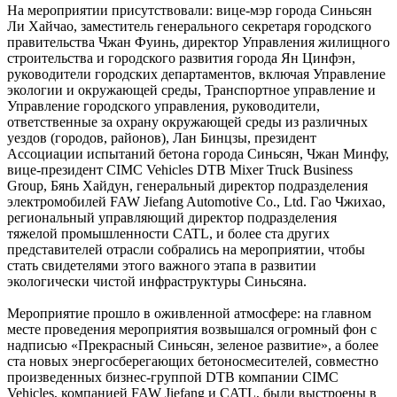
На мероприятии присутствовали: вице-мэр города Синьсян
Ли Хайчао, заместитель генерального секретаря городского
правительства Чжан Фуинь, директор Управления жилищного
строительства и городского развития города Ян Цинфэн,
руководители городских департаментов, включая Управление
экологии и окружающей среды, Транспортное управление и
Управление городского управления, руководители,
ответственные за охрану окружающей среды из различных
уездов (городов, районов), Лан Бинцзы, президент
Ассоциации испытаний бетона города Синьсян, Чжан Минфу,
вице-президент CIMC Vehicles DTB Mixer Truck Business
Group, Бянь Хайдун, генеральный директор подразделения
электромобилей FAW Jiefang Automotive Co., Ltd. Гао Чжихао,
региональный управляющий директор подразделения
тяжелой промышленности CATL, и более ста других
представителей отрасли собрались на мероприятии, чтобы
стать свидетелями этого важного этапа в развитии
экологически чистой инфраструктуры Синьсяна.
Мероприятие прошло в оживленной атмосфере: на главном
месте проведения мероприятия возвышался огромный фон с
надписью «Прекрасный Синьсян, зеленое развитие», а более
ста новых энергосберегающих бетоносмесителей, совместно
произведенных бизнес-группой DTB компании CIMC
Vehicles, компанией FAW Jiefang и CATL, были выстроены в