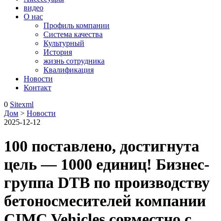
видео
О нас
Профиль компании
Система качества
Культурный
История
жизнь сотрудника
Квалификация
Новости
Контакт
0
Sitexml
Дом
>
Новости
2025-12-12
100 поставлено, достигнута
цель — 1000 единиц! Бизнес-
группа DTB по производству
бетоносмесителей компании
CIMC Vehicles совместно с