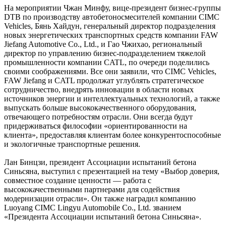
На мероприятии Чжан Минфу, вице-президент бизнес-группы
DTB по производству автобетоносмесителей компании CIMC
Vehicles, Бянь Хайдун, генеральный директор подразделения
новых энергетических транспортных средств компании FAW
Jiefang Automotive Co., Ltd., и Гао Чжихао, региональный
директор по управлению бизнес-подразделением тяжелой
промышленности компании CATL, по очереди поделились
своими соображениями. Все они заявили, что CIMC Vehicles,
FAW Jiefang и CATL продолжат углублять стратегическое
сотрудничество, внедрять инновации в области новых
источников энергии и интеллектуальных технологий, а также
выпускать больше высококачественного оборудования,
отвечающего потребностям отрасли. Они всегда будут
придерживаться философии «ориентированности на
клиента», предоставляя клиентам более конкурентоспособные
и экологичные транспортные решения.
Лан Бинцзи, президент Ассоциации испытаний бетона
Синьсяна, выступил с презентацией на тему «Выбор доверия,
совместное создание ценности — работа с
высококачественными партнерами для содействия
модернизации отрасли». Он также наградил компанию
Luoyang CIMC Lingyu Automobile Co., Ltd. званием
«Президента Ассоциации испытаний бетона Синьсяна».