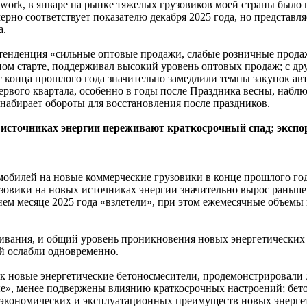
twork, в январе на рынке тяжелых грузовиков моей страны было 
ерно соответствует показателю декабря 2025 года, но представл
а.
 тенденция «сильные оптовые продажи, слабые розничные прода
ном старте, поддерживал высокий уровень оптовых продаж; с 
с конца прошлого года значительно замедлили темпы закупок а
ервого квартала, особенно в годы после Праздника весны, набл
набирает обороты для восстановления после праздников.
источниках энергии переживают краткосрочный спад; экспор
мобилей на новые коммерческие грузовики в конце прошлого го
грузовики на новых источниках энергии значительно вырос рань
ем месяце 2025 года «взлетели», при этом ежемесячные объемы
аривания, и общий уровень проникновения новых энергетических
й ослабли одновременно.
ак новые энергетические бетоносмесители, продемонстрировал
е», менее подвержены влиянию краткосрочных настроений; бе
ю экономических и эксплуатационных преимуществ новых энерг