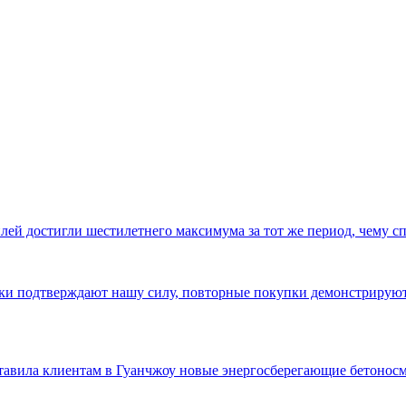
ей достигли шестилетнего максимума за тот же период, чему с
авки подтверждают нашу силу, повторные покупки демонстриру
ставила клиентам в Гуанчжоу новые энергосберегающие бетонос