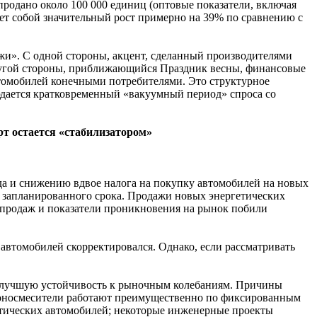
продано около 100 000 единиц (оптовые показатели, включая
яет собой значительный рост примерно на 39% по сравнению с
жи». С одной стороны, акцент, сделанный производителями
другой стороны, приближающийся Праздник весны, финансовые
втомобилей конечными потребителями. Это структурное
юдается кратковременный «вакуумный период» спроса со
т остается «стабилизатором»
да и снижению вдвое налога на покупку автомобилей на новых
ше запланированного срока. Продажи новых энергетических
 продаж и показатели проникновения на рынок побили
 автомобилей скорректировался. Однако, если рассматривать
и лучшую устойчивость к рыночным колебаниям. Причины
тоносмесители работают преимущественно по фиксированным
етических автомобилей; некоторые инженерные проекты