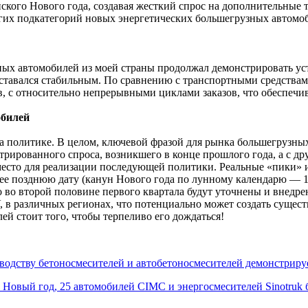
ского Нового года, создавая жесткий спрос на дополнительные 
гих подкатегорий новых энергетических большегрузных автомоб
ных автомобилей из моей страны продолжал демонстрировать ус
ставался стабильным. По сравнению с транспортными средствам
, с относительно непрерывными циклами заказов, что обеспечи
обилей
 политике. В целом, ключевой фразой для рынка большегрузных 
нтрированного спроса, возникшего в конце прошлого года, а с д
есто для реализации последующей политики. Реальные «пики» и р
ее позднюю дату (канун Нового года по лунному календарю — 16
о во второй половине первого квартала будут уточнены и внедр
 IV, в различных регионах, что потенциально может создать сущ
й стоит того, чтобы терпеливо его дождаться!
зводству бетоносмесителей и автобетоносмесителей демонстриру
 Новый год, 25 автомобилей CIMC и энергосмесителей Sinotruk