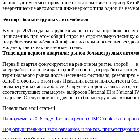
используют «сегментированное строительство» в период Китай
энергетические автомобили инженерного типа одной из немно
Экспорт большегрузных автомобилей
В январе 2026 года на зарубежных рынках экспорт большегруз
исчислении, при этом общий спрос на строительную технику о
потребностям зарубежной инфраструктуры и освоения ресурсов
моделей, таких как бетоносмесители.
Тенденции первого квартала: рынок большегрузных автом
Первый квартал фокусируется на рыночном ритме, второй — на
«переработка и переход»: с одной стороны, переработка конце
терминального рынка после Весеннего фестиваля, резервируя м
одной стороны, в этом году Праздник весны приходится на бол
большегрузных автомобилей. С другой стороны, ожидается, чт
соответствующих стандартам выбросов National III и National
квартале. Следующий шаг для рынка большегрузных автомобиле
Поделиться этой статьей
На подъеме в 2026 году! Бизнес-группа CIMC Vehicles по прои
Под оглушительный звон барабанов и гонгов, приветствующих