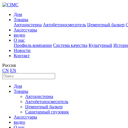
Дом
Товары
Автоцистерна
Автобетоносмеситель
Цементный балкер
Аксессуары
видео
О нас
Профиль компании
Система качества
Культурный
Истори
Новости
Контакт
Россия
CN
EN
Дом
Товары
Автоцистерна
Автобетоносмеситель
Цементный балкер
Санитарный грузовик
Аксессуары
видео
О нас