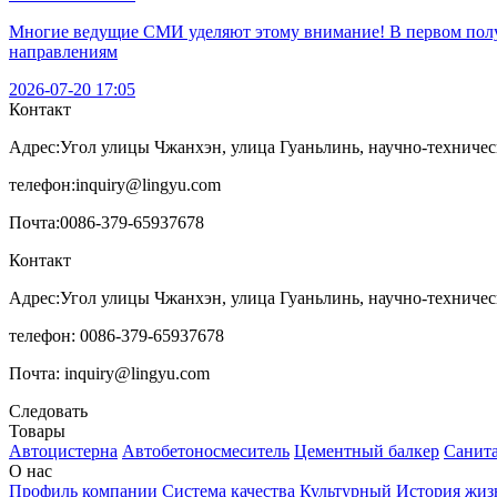
Многие ведущие СМИ уделяют этому внимание! В первом полуг
направлениям
2026-07-20 17:05
Контакт
Адрес:
Угол улицы Чжанхэн, улица Гуаньлинь, научно-техничес
телефон:
inquiry@lingyu.com
Почта:
0086-379-65937678
Контакт
Адрес:Угол улицы Чжанхэн, улица Гуаньлинь, научно-техничес
телефон: 0086-379-65937678
Почта: inquiry@lingyu.com
Следовать
Товары
Автоцистерна
Автобетоносмеситель
Цементный балкер
Санит
О нас
Профиль компании
Система качества
Культурный
История
жиз