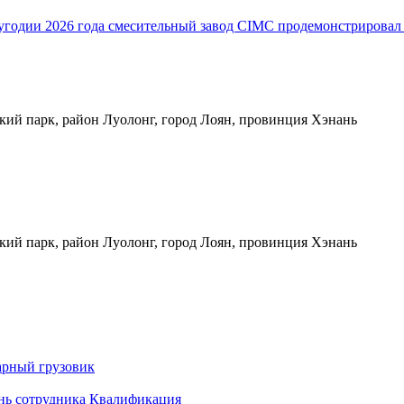
одии 2026 года смесительный завод CIMC продемонстрировал в
кий парк, район Луолонг, город Лоян, провинция Хэнань
кий парк, район Луолонг, город Лоян, провинция Хэнань
арный грузовик
нь сотрудника
Квалификация