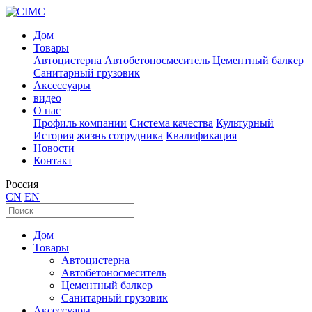
Дом
Товары
Автоцистерна
Автобетоносмеситель
Цементный балкер
Санитарный грузовик
Аксессуары
видео
О нас
Профиль компании
Система качества
Культурный
История
жизнь сотрудника
Квалификация
Новости
Контакт
Россия
CN
EN
Дом
Товары
Автоцистерна
Автобетоносмеситель
Цементный балкер
Санитарный грузовик
Аксессуары