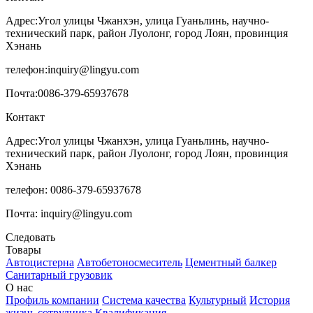
Адрес:
Угол улицы Чжанхэн, улица Гуаньлинь, научно-
технический парк, район Луолонг, город Лоян, провинция
Хэнань
телефон:
inquiry@lingyu.com
Почта:
0086-379-65937678
Контакт
Адрес:Угол улицы Чжанхэн, улица Гуаньлинь, научно-
технический парк, район Луолонг, город Лоян, провинция
Хэнань
телефон: 0086-379-65937678
Почта: inquiry@lingyu.com
Следовать
Товары
Автоцистерна
Автобетоносмеситель
Цементный балкер
Санитарный грузовик
О нас
Профиль компании
Система качества
Культурный
История
жизнь сотрудника
Квалификация