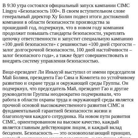
В 9:30 утра состоялся официальный запуск кампании CIMC
Lingyu «Безопасность 100». В своем вступительном слове
генеральный директор Ху Болин подвел итоги достижений
компании в области безопасности производства за
прошедший год, подчеркнув, что в новом году компания
продолжит повышать стандарты безопасности, укреплять
цепочку ответственности и запустит специальную кампанию
«100 дней безопасности» с решимостью «100 дней строгости –
залог долгосрочной безопасности, 100 дней настойчивости –
залог безопасного года», а также будет совершенствовать и
внедрять систему управления безопасностью.
Вице-президент Ли Иньхуэй выступил от имени председателя
Май Боляня, президента Гао Сяна и Комитета по устойчивому
развитию и охране труда и окружающей среды Группы. Он
подчеркнул, что председатель Май, президент Гао и другие
руководители Группы неоднократно подчеркивали, что
работа в области охраны труда и окружающей среды является
прочной основой высококачественного развития CIMC и
фундаментальной гарантией безопасности жизни и
благополучия каждого сотрудника. На новом пути развития
CIMC, ориентированном на высокое качество, каждый
является главным действующим лицом, и каждый вклад
бесценен. Безопасность — это основополагающий принцип,