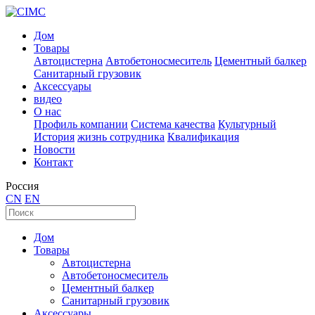
Дом
Товары
Автоцистерна
Автобетоносмеситель
Цементный балкер
Санитарный грузовик
Аксессуары
видео
О нас
Профиль компании
Система качества
Культурный
История
жизнь сотрудника
Квалификация
Новости
Контакт
Россия
CN
EN
Дом
Товары
Автоцистерна
Автобетоносмеситель
Цементный балкер
Санитарный грузовик
Аксессуары