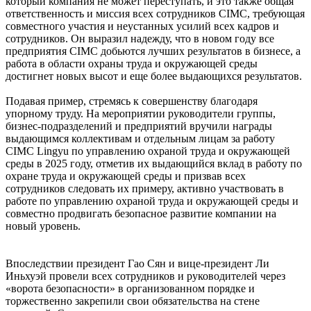
который компания не может переступать, и это также общая
ответственность и миссия всех сотрудников CIMC, требующая
совместного участия и неустанных усилий всех кадров и
сотрудников. Он выразил надежду, что в новом году все
предприятия CIMC добьются лучших результатов в бизнесе, а
работа в области охраны труда и окружающей среды
достигнет новых высот и еще более выдающихся результатов.
Подавая пример, стремясь к совершенству благодаря
упорному труду. На мероприятии руководители группы,
бизнес-подразделений и предприятий вручили награды
выдающимся коллективам и отдельным лицам за работу
CIMC Lingyu по управлению охраной труда и окружающей
среды в 2025 году, отметив их выдающийся вклад в работу по
охране труда и окружающей среды и призвав всех
сотрудников следовать их примеру, активно участвовать в
работе по управлению охраной труда и окружающей среды и
совместно продвигать безопасное развитие компании на
новый уровень.
Впоследствии президент Гао Сян и вице-президент Ли
Иньхуэй провели всех сотрудников и руководителей через
«ворота безопасности» в организованном порядке и
торжественно закрепили свои обязательства на стене