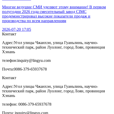
Многие ведущие СМИ уделяют этому внимание! В первом
полугодии 2026 года смесительный завод CIMC
продемонстрировал высокие показатели продаж и
производства по всем направлениям
2026-07-20 17:05
Контакт
Адрес:
Угол улицы Чжанхэн, улица Гуаньлинь, научно-
технический парк, район Луолонг, город Лоян, провинция
Хэнань
телефон:
inquiry@lingyu.com
Почта:
0086-379-65937678
Контакт
Адрес:Угол улицы Чжанхэн, улица Гуаньлинь, научно-
технический парк, район Луолонг, город Лоян, провинция
Хэнань
телефон: 0086-379-65937678
Почта: inquiry@lingyu.com