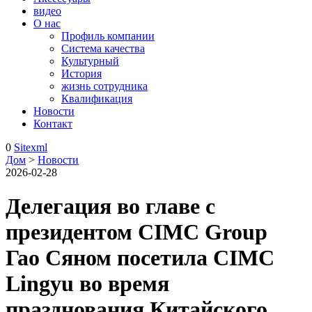
видео
О нас
Профиль компании
Система качества
Культурный
История
жизнь сотрудника
Квалификация
Новости
Контакт
0
Sitexml
Дом
>
Новости
2026-02-28
Делегация во главе с
президентом CIMC Group
Гао Сяном посетила CIMC
Lingyu во время
празднования Китайского