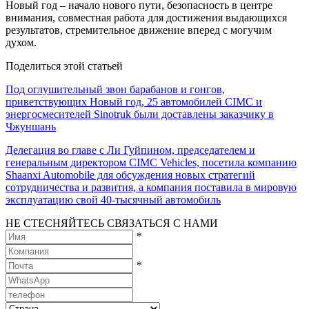
Новый год – начало нового пути, безопасность в центре
внимания, совместная работа для достижения выдающихся
результатов, стремительное движение вперед с могучим
духом.
Поделиться этой статьей
Под оглушительный звон барабанов и гонгов,
приветствующих Новый год, 25 автомобилей CIMC и
энергосмесителей Sinotruk были доставлены заказчику в
Чжуншань
Делегация во главе с Ли Гуйпином, председателем и
генеральным директором CIMC Vehicles, посетила компанию
Shaanxi Automobile для обсуждения новых стратегий
сотрудничества и развития, а компания поставила в мировую
эксплуатацию свой 40-тысячный автомобиль
НЕ СТЕСНЯЙТЕСЬ СВЯЗАТЬСЯ С НАМИ
*
*