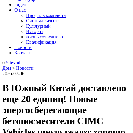
видео
О нас
Профиль компании
Система качества
Культурный
История
жизнь сотрудника
Квалификация
Новости
Контакт
0
Sitexml
Дом
>
Новости
2026-07-06
В Южный Китай доставлено
еще 20 единиц! Новые
энергосберегающие
бетоносмесители CIMC
Vehicles продолжают хорошо