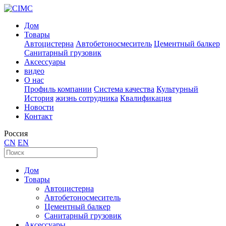
Дом
Товары
Автоцистерна
Автобетоносмеситель
Цементный балкер
Санитарный грузовик
Аксессуары
видео
О нас
Профиль компании
Система качества
Культурный
История
жизнь сотрудника
Квалификация
Новости
Контакт
Россия
CN
EN
Дом
Товары
Автоцистерна
Автобетоносмеситель
Цементный балкер
Санитарный грузовик
Аксессуары