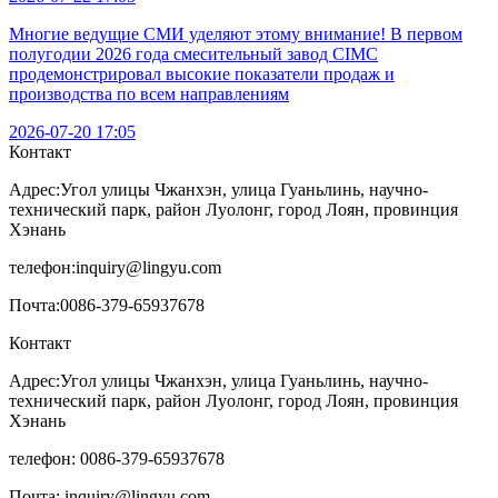
Многие ведущие СМИ уделяют этому внимание! В первом
полугодии 2026 года смесительный завод CIMC
продемонстрировал высокие показатели продаж и
производства по всем направлениям
2026-07-20 17:05
Контакт
Адрес:
Угол улицы Чжанхэн, улица Гуаньлинь, научно-
технический парк, район Луолонг, город Лоян, провинция
Хэнань
телефон:
inquiry@lingyu.com
Почта:
0086-379-65937678
Контакт
Адрес:Угол улицы Чжанхэн, улица Гуаньлинь, научно-
технический парк, район Луолонг, город Лоян, провинция
Хэнань
телефон: 0086-379-65937678
Почта: inquiry@lingyu.com