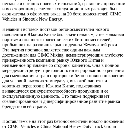
нескольких этапов полевых испытаний, сравнения продукции
и всесторонних расчетов эксплуатационных расходов был
окончательно оформлен заказ на 20 бетоносмесителей CIMC
Vehicles и Sinotruk New Energy.
Недавний всплеск поставок бетоносмесителей нового
поколения в Южном Китае был значительным, с несколькими
партиями полностью электрических бетоносмесителей,
прибывших на различные рынки дельты Жемчужной реки.
Эта партия поставок является еще одним важным
достижением для CIMC Mixing, демонстрирующим глубокую
приверженность компании рынку Южного Китая и
неизменное признание со стороны клиентов. Она в полной
мере демонстрирует пригодность интегрированного решения
для смешивания и транспортировки бетона нового поколения
для условий высоких температур, высокой частоты и
коротких перевозок в Южном Китае, подчеркивая
выдающуюся конкурентоспособность продукции и ее
эксплуатационную ценность. Это также подчеркивает
сбалансированное и диверсифицированное развитие рынка
бренда по всей стране.
Поставляемые на этот раз бетоносмесители нового поколения
от CIMC Vehicles и China National Heavy Duty Truck Group