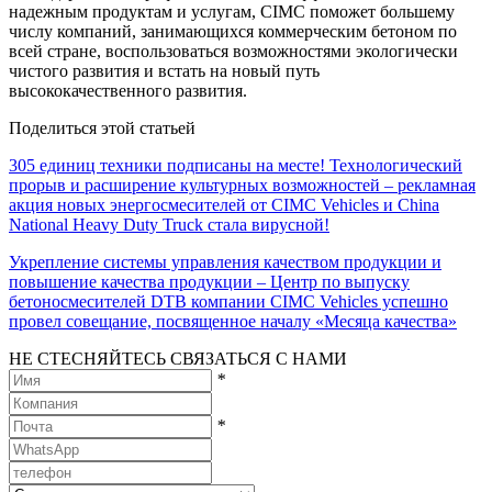
надежным продуктам и услугам, CIMC поможет большему
числу компаний, занимающихся коммерческим бетоном по
всей стране, воспользоваться возможностями экологически
чистого развития и встать на новый путь
высококачественного развития.
Поделиться этой статьей
305 единиц техники подписаны на месте! Технологический
прорыв и расширение культурных возможностей – рекламная
акция новых энергосмесителей от CIMC Vehicles и China
National Heavy Duty Truck стала вирусной!
Укрепление системы управления качеством продукции и
повышение качества продукции – Центр по выпуску
бетоносмесителей DTB компании CIMC Vehicles успешно
провел совещание, посвященное началу «Месяца качества»
НЕ СТЕСНЯЙТЕСЬ СВЯЗАТЬСЯ С НАМИ
*
*