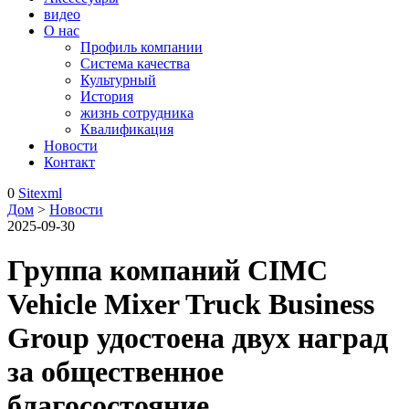
видео
О нас
Профиль компании
Система качества
Культурный
История
жизнь сотрудника
Квалификация
Новости
Контакт
0
Sitexml
Дом
>
Новости
2025-09-30
Группа компаний CIMC
Vehicle Mixer Truck Business
Group удостоена двух наград
за общественное
благосостояние