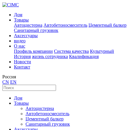
Дом
Товары
Автоцистерна
Автобетоносмеситель
Цементный балкер
Санитарный грузовик
Аксессуары
видео
О нас
Профиль компании
Система качества
Культурный
История
жизнь сотрудника
Квалификация
Новости
Контакт
Россия
CN
EN
Дом
Товары
Автоцистерна
Автобетоносмеситель
Цементный балкер
Санитарный грузовик
Аксессуары