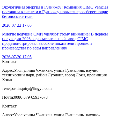
Экологичная энергия в Гуанчжоу! Компания CIMC Vehicles
поставила клиентам в Гуанчжоу новые энергосберегающие
бетоносмесители
2026-07-22 17:05
Многие ведущие СМИ уделяют этому внимание! В первом
полугодии 2026 года смесительный завод CIMC
продемонстрировал высокие показатели продаж и
производства по всем направлениям
2026-07-20 17:05
Контакт
Адрес:
Угол улицы Чжанхэн, улица Гуаньлинь, научно-
технический парк, район Луолонг, город Лоян, провинция
Хэнань
телефон:
inquiry@lingyu.com
Почта:
0086-379-65937678
Контакт
Адрес:Угол улицы Чжанхэн, улица Гуаньлинь, научно-