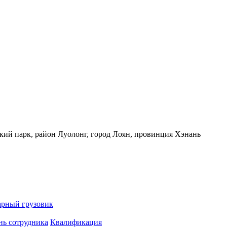
кий парк, район Луолонг, город Лоян, провинция Хэнань
арный грузовик
нь сотрудника
Квалификация