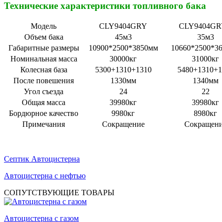
Технические характеристики топливного бака
Модель
CLY9404GRY
CLY9404G
Объем бака
45м3
35м3
Габаритные размеры
10900*2500*3850мм
10660*2500*3
Номинальная масса
30000кг
31000кг
Колесная база
5300+1310+1310
5480+1310+1
После повешения
1330мм
1340мм
Угол съезда
24
22
Общая масса
39980кг
39980кг
Бордюрное качество
9980кг
8980кг
Примечания
Сокращение
Сокращен
Септик Автоцистерна
Автоцистерна с нефтью
СОПУТСТВУЮЩИЕ ТОВАРЫ
Автоцистерна с газом