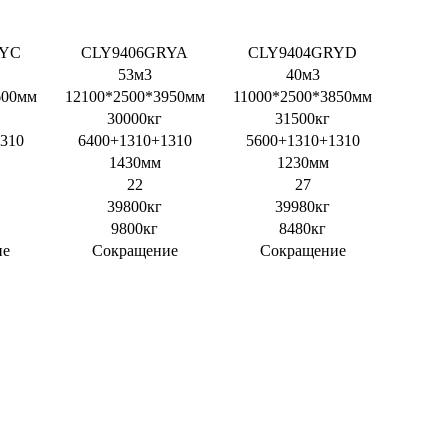
RYC
CLY9406GRYA
CLY9404GRYD
53м3
40м3
600мм
12100*2500*3950мм
11000*2500*3850мм
30000кг
31500кг
310
6400+1310+1310
5600+1310+1310
1430мм
1230мм
22
27
39800кг
39980кг
9800кг
8480кг
ие
Сокращение
Сокращение