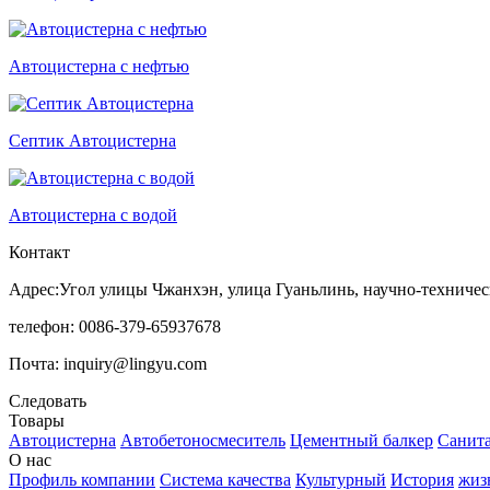
Автоцистерна с нефтью
Септик Автоцистерна
Автоцистерна с водой
Контакт
Адрес:Угол улицы Чжанхэн, улица Гуаньлинь, научно-техничес
телефон: 0086-379-65937678
Почта: inquiry@lingyu.com
Следовать
Товары
Автоцистерна
Автобетоносмеситель
Цементный балкер
Санит
О нас
Профиль компании
Система качества
Культурный
История
жиз