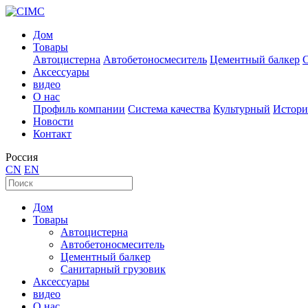
Дом
Товары
Автоцистерна
Автобетоносмеситель
Цементный балкер
Аксессуары
видео
О нас
Профиль компании
Система качества
Культурный
Истори
Новости
Контакт
Россия
CN
EN
Дом
Товары
Автоцистерна
Автобетоносмеситель
Цементный балкер
Санитарный грузовик
Аксессуары
видео
О нас