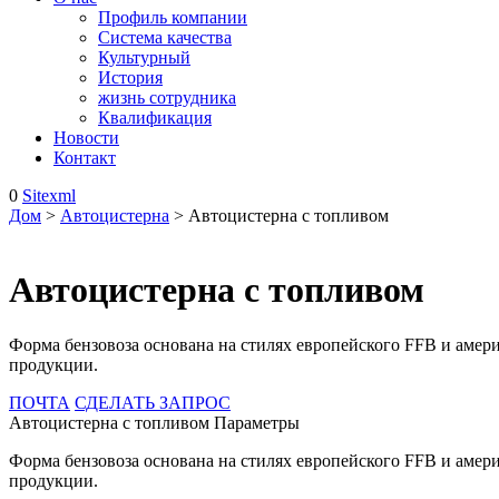
Профиль компании
Система качества
Культурный
История
жизнь сотрудника
Квалификация
Новости
Контакт
0
Sitexml
Дом
>
Автоцистерна
> Автоцистерна с топливом
Автоцистерна с топливом
Форма бензовоза основана на стилях европейского FFB и амер
продукции.
ПОЧТА
СДЕЛАТЬ ЗАПРОС
Автоцистерна с топливом Параметры
Форма бензовоза основана на стилях европейского FFB и амер
продукции.